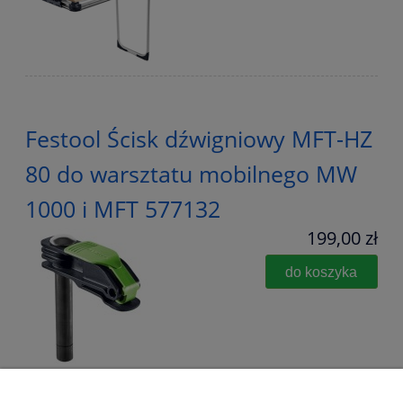
Festool Ścisk dźwigniowy MFT-HZ
80 do warsztatu mobilnego MW
1000 i MFT 577132
199,00 zł
do koszyka