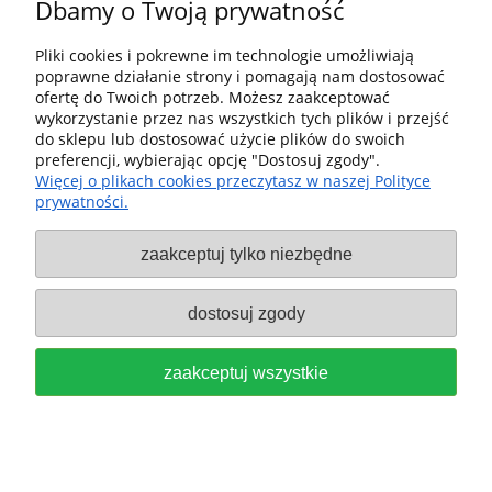
Dbamy o Twoją prywatność
Pliki cookies i pokrewne im technologie umożliwiają
poprawne działanie strony i pomagają nam dostosować
Pomoc
ofertę do Twoich potrzeb. Możesz zaakceptować
wykorzystanie przez nas wszystkich tych plików i przejść
Dostawa i dostawa
do sklepu lub dostosować użycie plików do swoich
preferencji, wybierając opcję "Dostosuj zgody".
Więcej o plikach cookies przeczytasz w naszej Polityce
Moje konto
prywatności.
Gwarancja i zwroty
zaakceptuj tylko niezbędne
O firmie
dostosuj zgody
Sklep fx-shop24.com | ul. Henryka Pobożnego 10, Krosno
zaakceptuj wszystkie
Odrzańskie 66-600, woj. lubuskie | tel:
607544533
| email:
festool.dealer@gmail.com
pokaż pełną wersję strony
Sklep internetowy Shoper Premium