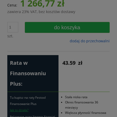
1 266,77 zł
Cena:
zawiera 23% VAT, bez kosztów dostawy
do koszyka
szt.
dodaj do przechowalni
Rata w
43.59
zł
Finansowaniu
Plus:
Stała niska rata
Tu kupisz na raty Festool
Okres finansowania 36
Finansowanie Plus
miesięcy
Jak to działa?
Większa płynność finansowa
Relizowane przez Siemens Financial