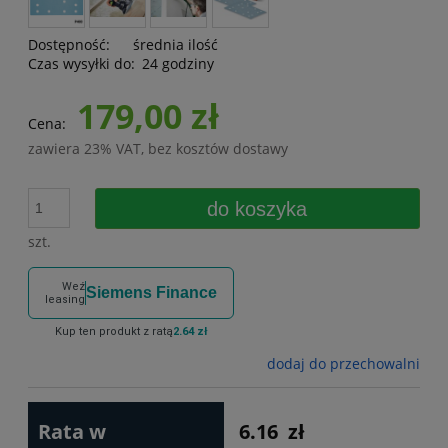
Dostępność:
średnia ilość
Czas wysyłki do:
24 godziny
179,00 zł
Cena:
zawiera 23% VAT, bez kosztów dostawy
do koszyka
szt.
Weź
Siemens Finance
leasing
Kup ten produkt z ratą
2.64 zł
dodaj do przechowalni
Rata w
6.16
zł