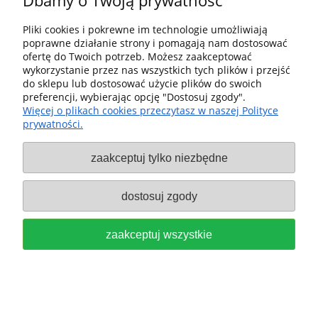
Dbamy o Twoją prywatność
159,00 zł
Pliki cookies i pokrewne im technologie umożliwiają
poprawne działanie strony i pomagają nam dostosować
do koszyka
ofertę do Twoich potrzeb. Możesz zaakceptować
wykorzystanie przez nas wszystkich tych plików i przejść
do sklepu lub dostosować użycie plików do swoich
preferencji, wybierając opcję "Dostosuj zgody".
Więcej o plikach cookies przeczytasz w naszej Polityce
prywatności.
zaakceptuj tylko niezbędne
SIATKA WŁÓKNINA ŚCIERNA
dostosuj zgody
GRANAT NET 80x133, GRADACJA
P240, SZTUK 50 FESTOOL 203291
zaakceptuj wszystkie
169,00 zł
do koszyka