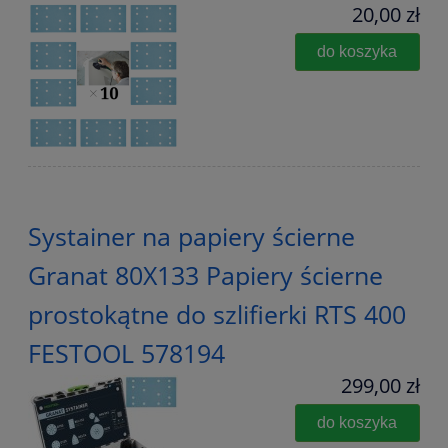
20,00 zł
do koszyka
Systainer na papiery ścierne
Granat 80X133 Papiery ścierne
prostokątne do szlifierki RTS 400
FESTOOL 578194
299,00 zł
do koszyka