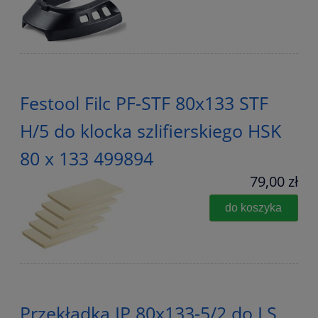
Festool Filc PF-STF 80x133 STF
H/5 do klocka szlifierskiego HSK
80 x 133 499894
79,00 zł
do koszyka
Przekładka IP 80x133-5/2 do LS