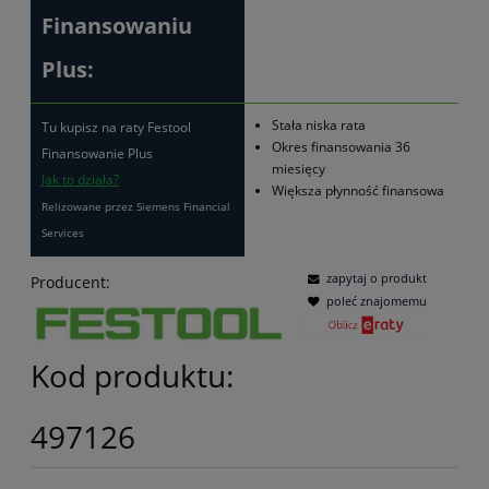
Finansowaniu
Plus:
Stała niska rata
Tu kupisz na raty Festool
Okres finansowania 36
Finansowanie Plus
miesięcy
Jak to działa?
Większa płynność finansowa
Relizowane przez Siemens Financial
Services
zapytaj o produkt
Producent:
poleć znajomemu
Kod produktu:
497126