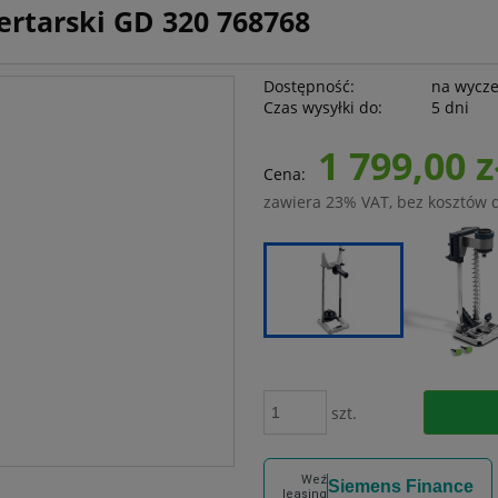
ertarski GD 320 768768
Dostępność:
na wycz
Czas wysyłki do:
5 dni
1 799,00 z
Cena:
zawiera 23% VAT, bez kosztów 
szt.
Weź
Siemens Finance
leasing