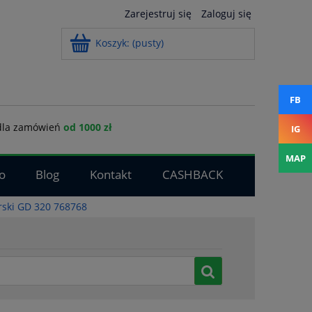
Zarejestruj się
Zaloguj się
Koszyk:
(pusty)
FB
la zamówień
od 1000 zł
IG
MAP
o
Blog
Kontakt
CASHBACK
arski GD 320 768768