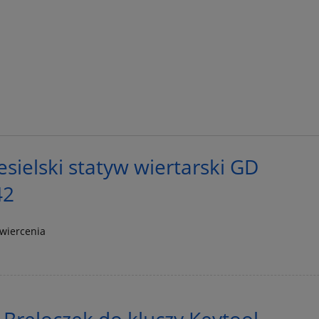
sielski statyw wiertarski GD
42
wiercenia
 Breloczek do kluczy Keytool