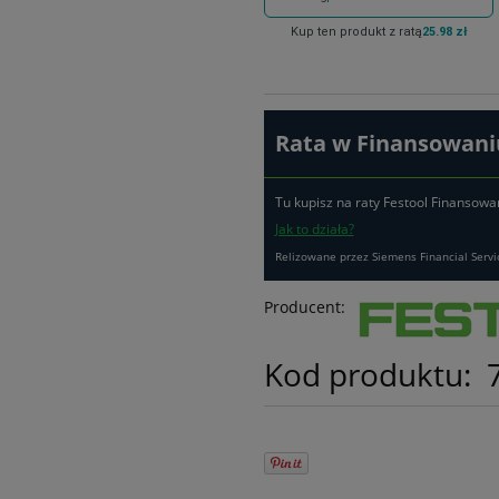
Kup ten produkt z ratą
25.98 zł
Rata w Finansowaniu
Tu kupisz na raty Festool Finansowa
Jak to działa?
Relizowane przez Siemens Financial Servi
Producent:
Kod produktu: