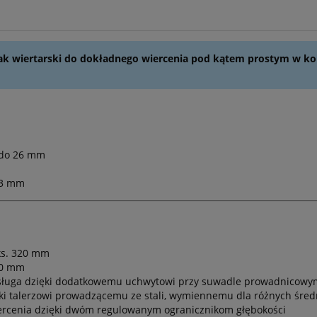
tojak wiertarski do dokładnego wiercenia pod kątem prostym w k
8 do 26 mm
43 mm
ks. 320 mm
40 mm
ługa dzięki dodatkowemu uchwytowi przy suwadle prowadnicowym, 
ki talerzowi prowadzącemu ze stali, wymiennemu dla różnych średn
iercenia dzięki dwóm regulowanym ogranicznikom głębokości