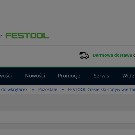
Darmowa dostawa
d
wości
Nowości
Promocje
Serwis
Wide
»
»
t do wkrętarek
Pozostałe
FESTOOL Ciesielski statyw wiert