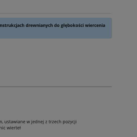
onstrukcjach drewnianych do głębokości wiercenia
ustawiane w jednej z trzech pozycji
ic wierteł