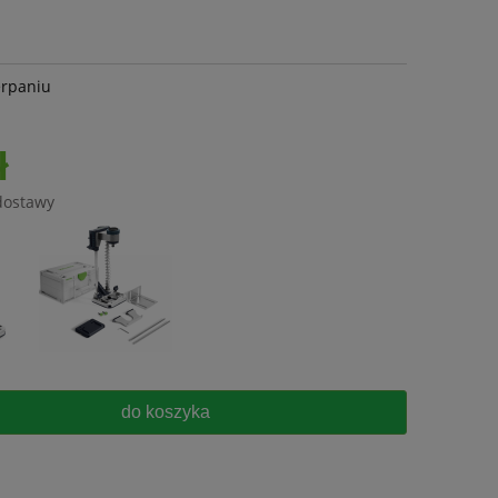
erpaniu
ł
dostawy
do koszyka