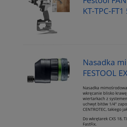
KT-TPC-FT1
Nasadka mi
FESTOOL EX
Nasadka mimośrodowa z 
wkręcanie blisko kraw
wiertarkach z systeme
uchwyt bitów 1/4" zap
CENTROTEC, takiego jak 
Do wkrętarek CXS 18, T
FastFix.