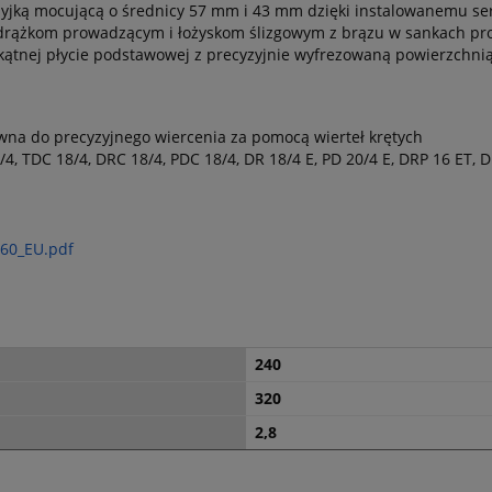
zyjką mocującą o średnicy 57 mm i 43 mm dzięki instalowanemu se
m drążkom prowadzącym i łożyskom ślizgowym z brązu w sankach p
kątnej płycie podstawowej z precyzyjnie wyfrezowaną powierzchnią
na do precyzyjnego wiercenia za pomocą wierteł krętych
4, TDC 18/4, DRC 18/4, PDC 18/4, DR 18/4 E, PD 20/4 E, DRP 16 ET, 
460_EU.pdf
240
320
2,8