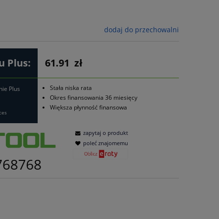
dodaj do przechowalni
 Plus:
61.91
zł
Stała niska rata
nie Plus
Okres finansowania 36 miesięcy
Większa płynność finansowa
ces
zapytaj o produkt
poleć znajomemu
768768