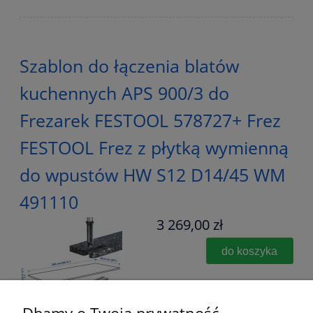
Szablon do łączenia blatów
kuchennych APS 900/3 do
Frezarek FESTOOL 578727+ Frez
FESTOOL Frez z płytką wymienną
do wpustów HW S12 D14/45 WM
491110
3 269,00 zł
do koszyka