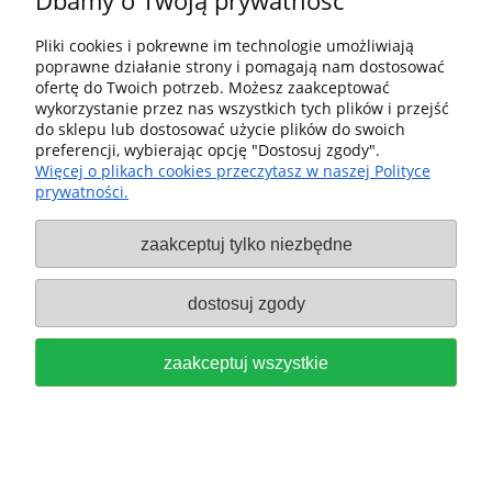
Dbamy o Twoją prywatność
Pliki cookies i pokrewne im technologie umożliwiają
poprawne działanie strony i pomagają nam dostosować
ofertę do Twoich potrzeb. Możesz zaakceptować
FESTOOL Frez profilowy do
wykorzystanie przez nas wszystkich tych plików i przejść
do sklepu lub dostosować użycie plików do swoich
wypustów HW S8 D46 x D12-FD
preferencji, wybierając opcję "Dostosuj zgody".
Więcej o plikach cookies przeczytasz w naszej Polityce
490643
prywatności.
959,00 zł
zaakceptuj tylko niezbędne
do koszyka
dostosuj zgody
zaakceptuj wszystkie
FESTOOL Frez do aluminium, HS,
trzpień 8 mm, HS S8 D5/NL23