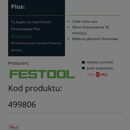
Plus:
Stała niska rata
Tu kupisz na raty Festool
Okres finansowania 36
Finansowanie Plus
miesięcy
Jak to działa?
Większa płynność finansowa
Relizowane przez Siemens Financial
Services
zapytaj o produkt
Producent:
poleć znajomemu
Kod produktu:
499806