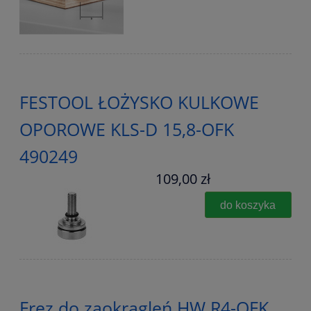
FESTOOL ŁOŻYSKO KULKOWE
OPOROWE KLS-D 15,8-OFK
490249
109,00 zł
do koszyka
Frez do zaokrągleń HW R4-OFK