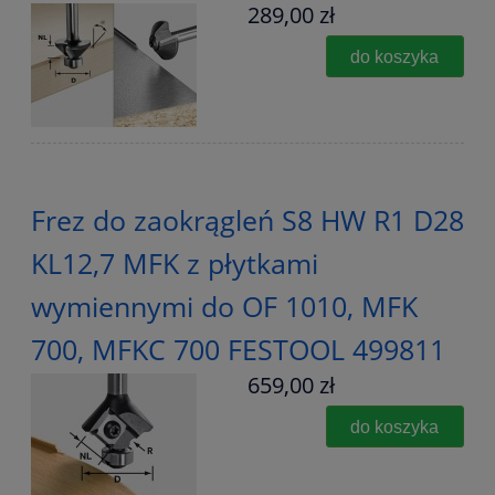
289,00 zł
do koszyka
Frez do zaokrągleń S8 HW R1 D28
KL12,7 MFK z płytkami
wymiennymi do OF 1010, MFK
700, MFKC 700 FESTOOL 499811
659,00 zł
do koszyka