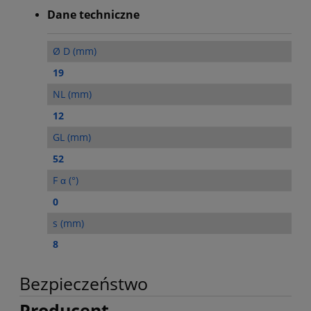
Dane techniczne
Ø D (mm)
19
NL (mm)
12
GL (mm)
52
F α (°)
0
s (mm)
8
Bezpieczeństwo
Producent