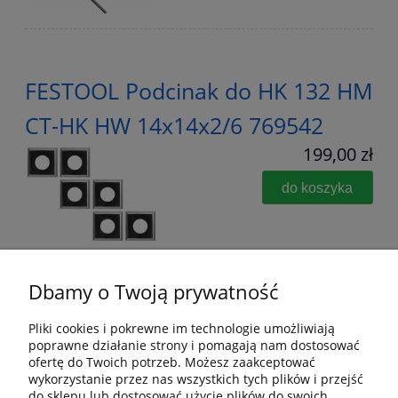
FESTOOL Podcinak do HK 132 HM
CT-HK HW 14x14x2/6 769542
199,00 zł
do koszyka
Dbamy o Twoją prywatność
Pliki cookies i pokrewne im technologie umożliwiają
poprawne działanie strony i pomagają nam dostosować
Pomoc
ofertę do Twoich potrzeb. Możesz zaakceptować
wykorzystanie przez nas wszystkich tych plików i przejść
Dostawa i dostawa
do sklepu lub dostosować użycie plików do swoich