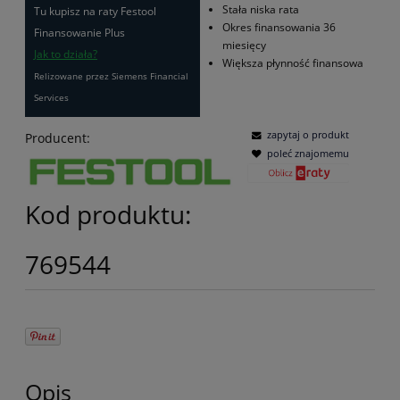
Stała niska rata
Tu kupisz na raty Festool
Okres finansowania 36
Finansowanie Plus
miesięcy
Jak to działa?
Większa płynność finansowa
Relizowane przez Siemens Financial
Services
zapytaj o produkt
Producent:
poleć znajomemu
Kod produktu:
769544
Opis