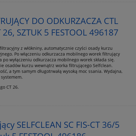
TRUJĄCY DO ODKURZACZA CTL
T 26, SZTUK 5 FESTOOL 496187
filtracyjny z włókniny, automatycznie czyści osady kurzu
yjnego. Po włączeniu odkurzacza mobilnego worek filtrujący
, a po wyłączeniu odkurzacza mobilnego worek składa się.
ie osadów kurzu wewnątrz worka filtrującego Selfclean.
tość, a tym samym długotrwałą wysoką moc ssania. Wydajna,
z systemem.
go CT 26.
ujący SELFCLEAN SC FIS-CT 36/5
ztuk 5 FESTOOL 496186