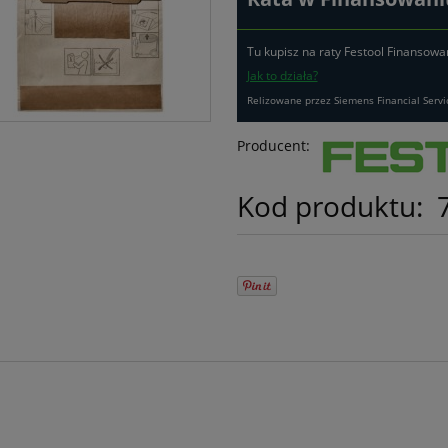
Tu kupisz na raty Festool Finansowa
Jak to działa?
Relizowane przez Siemens Financial Servi
Producent:
Kod produktu: