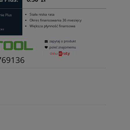
Stała niska rata
nie Plus
Okres finansowania 36 miesięcy
Większa płynność finansowa
ces
zapytaj o produkt
poleć znajomemu
769136