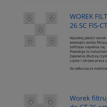
WOREK FIL
26 SC FIS-C
Wysokiej jakości worek 
wewnątrz worka filtrac
Selfclean napełnia się
Powoduje to rozluźnien
Zapewnia dłuższą czys
czysta i zdrowa praca 
Do odkurzacza mobilne
Worek filtr
do CT 36 s