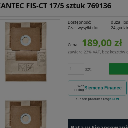
ANTEC FIS-CT 17/5 sztuk 769136
Dostępność:
duża ilo
Czas wysyłki do:
24 godzi
189,00 zł
Cena:
zawiera 23% VAT, bez kosztów 
szt.
Weź
Siemens Finance
leasing
Kup ten produkt z ratą
2.53 zł
Rata w Finansowaniu