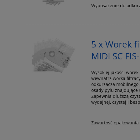
Wyposażenie do odkur
5 x Worek f
MIDI SC FI
Wysokiej jakości worek 
wewnątrz worka filtracy
odkurzacza mobilnego. 
osady pyłu znajdujące s
Zapewnia dłuższą czys
wydajnej, czystej i be
Zawartość opakowania -