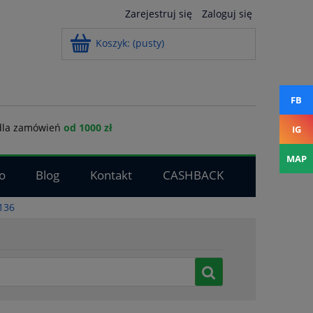
Zarejestruj się
Zaloguj się
Koszyk:
(pusty)
FB
la zamówień
od 1000 zł
IG
MAP
o
Blog
Kontakt
CASHBACK
9136