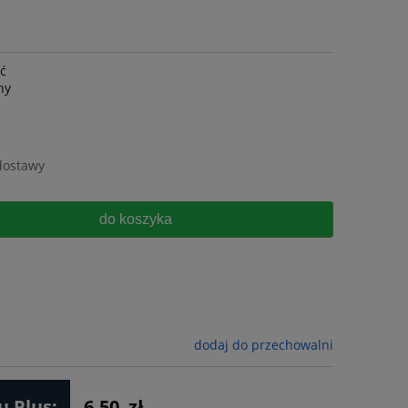
ść
ny
dostawy
do koszyka
dodaj do przechowalni
 Plus:
6.50
zł