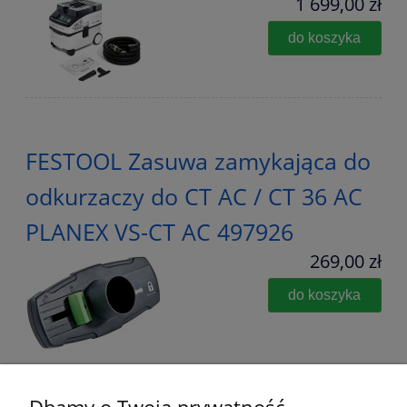
1 699,00 zł
do koszyka
FESTOOL Zasuwa zamykająca do
odkurzaczy do CT AC / CT 36 AC
PLANEX VS-CT AC 497926
269,00 zł
do koszyka