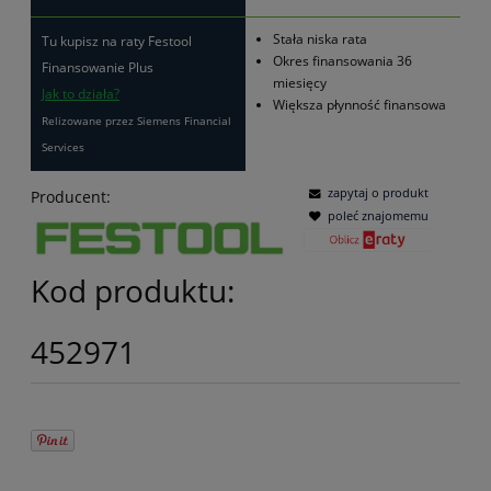
Stała niska rata
Tu kupisz na raty Festool
Okres finansowania 36
Finansowanie Plus
miesięcy
Jak to działa?
Większa płynność finansowa
Relizowane przez Siemens Financial
Services
zapytaj o produkt
Producent:
poleć znajomemu
Kod produktu:
452971