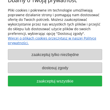
Dbamy o Twoją prywatność
Festool Separator CT-VA-20 do
Pliki cookies i pokrewne im technologie umożliwiają
odkurzacza CT 26, CT 36, CT 48
poprawne działanie strony i pomagają nam dostosować
ofertę do Twoich potrzeb. Możesz zaakceptować
204083
wykorzystanie przez nas wszystkich tych plików i przejść
do sklepu lub dostosować użycie plików do swoich
1 809,00 zł
preferencji, wybierając opcję "Dostosuj zgody".
Więcej o plikach cookies przeczytasz w naszej Polityce
do koszyka
prywatności.
zaakceptuj tylko niezbędne
dostosuj zgody
zaakceptuj wszystkie
FESTOOL Filtr do zasysania na
mokro NF-CT/2 452924
79,00 zł