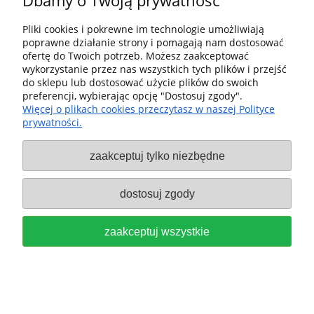
Dbamy o Twoją prywatność
Dostawa i dostawa
Pliki cookies i pokrewne im technologie umożliwiają
poprawne działanie strony i pomagają nam dostosować
ofertę do Twoich potrzeb. Możesz zaakceptować
Moje konto
wykorzystanie przez nas wszystkich tych plików i przejść
do sklepu lub dostosować użycie plików do swoich
Gwarancja i zwroty
preferencji, wybierając opcję "Dostosuj zgody".
Więcej o plikach cookies przeczytasz w naszej Polityce
prywatności.
O firmie
zaakceptuj tylko niezbędne
Sklep fx-shop24.com | ul. Henryka Pobożnego 10, Krosno
Odrzańskie 66-600, woj. lubuskie | tel:
607544533
| email:
festool.dealer@gmail.com
dostosuj zgody
pokaż pełną wersję strony
zaakceptuj wszystkie
Sklep internetowy Shoper Premium