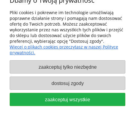
Dbamy o Twoją prywatność
Najniższa cena z 30 dni
przed obniżką:
Pliki cookies i pokrewne im technologie umożliwiają
3 019,00 zł
poprawne działanie strony i pomagają nam dostosować
ofertę do Twoich potrzeb. Możesz zaakceptować
do koszyka
wykorzystanie przez nas wszystkich tych plików i przejść
do sklepu lub dostosować użycie plików do swoich
preferencji, wybierając opcję "Dostosuj zgody".
Więcej o plikach cookies przeczytasz w naszej Polityce
prywatności.
Wiertarko-wkrętarka udarowa
zaakceptuj tylko niezbędne
TPC 18/4-Basic-Set QUADRIVE
Aku FESTOOL 577625
dostosuj zgody
2 449,00 zł
zaakceptuj wszystkie
do koszyka