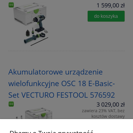
1 599,00 zł
do koszyka
Akumulatorowe urządzenie
wielofunkcyjne OSC 18 E-Basic-
Set VECTURO FESTOOL 576592
3 029,00 zł
zawiera 23% VAT, bez
kosztów dostawy
Cena regularna:
3 149,00 zł