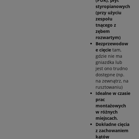
(PUR), płyt
styropianowych
(przy użyciu
zespołu
tnącego z
zębem
rozwartym)
Bezprzewodow
e cięcie
tam,
gdzie nie ma
gniazdka lub
jest ono trudno
dostępne (np.
na zewnątrz, na
rusztowaniu)
Idealne w czasie
prac
montażowych
w różnych
miejscach.
Dokładne cięcia
z zachowaniem
kątów