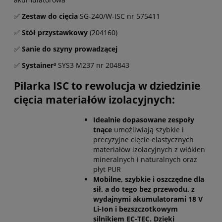
✅
Zestaw do cięcia
SG-240/W-ISC nr 575411
✅
Stół przystawkowy
(204160)
✅
Sanie do szyny prowadzącej
✅
Systainer³
SYS3 M237 nr 204843
Pilarka ISC to rewolucja w dziedzinie
cięcia materiałów izolacyjnych:
Idealnie dopasowane zespoły
tnące
umożliwiają szybkie i
precyzyjne cięcie elastycznych
materiałów izolacyjnych z włókien
mineralnych i naturalnych oraz
płyt PUR
Mobilne, szybkie i oszczędne dla
sił, a do tego bez przewodu,
z
wydajnymi akumulatorami 18 V
Li-Ion i bezszczotkowym
silnikiem EC-TEC. Dzięki