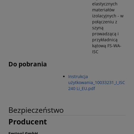
elastycznych
materiałów
izolacyjnych - w
połączeniu z
szyną
prowadzącą i
przykładnicą
kątową FS-WA-
ISC
Do pobrania
Instrukcja
użytkowania_10033231_I_ISC
240 Li_EU.pdf
Bezpieczeństwo
Producent
Festool GmbH