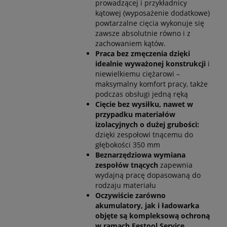
prowadzącej i przykładnicy
kątowej (wyposażenie dodatkowe)
powtarzalne cięcia wykonuje się
zawsze absolutnie równo i z
zachowaniem kątów.
Praca bez zmęczenia dzięki
idealnie wyważonej konstrukcji
i
niewielkiemu ciężarowi –
maksymalny komfort pracy, także
podczas obsługi jedną ręką
Cięcie bez wysiłku, nawet w
przypadku materiałów
izolacyjnych o dużej grubości:
dzięki zespołowi tnącemu do
głębokości 350 mm
Beznarzędziowa wymiana
zespołów tnących
zapewnia
wydajną pracę dopasowaną do
rodzaju materiału
Oczywiście zarówno
akumulatory, jak i ładowarka
objęte są kompleksową ochroną
w ramach Festool Service.