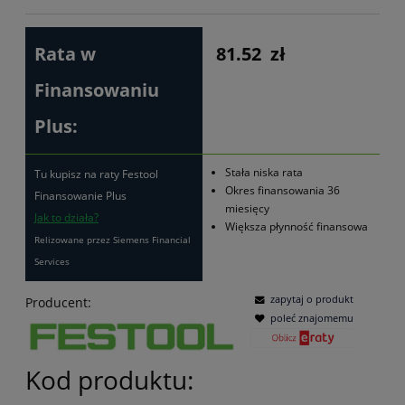
Rata w
81.52
zł
Finansowaniu
Plus:
Stała niska rata
Tu kupisz na raty Festool
Okres finansowania 36
Finansowanie Plus
miesięcy
Jak to działa?
Większa płynność finansowa
Relizowane przez Siemens Financial
Services
zapytaj o produkt
Producent:
poleć znajomemu
Kod produktu: