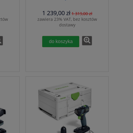
576873
1 239,00 zł
1 319,00 zł
ztów
zawiera 23% VAT, bez kosztów
dostawy
do koszyka