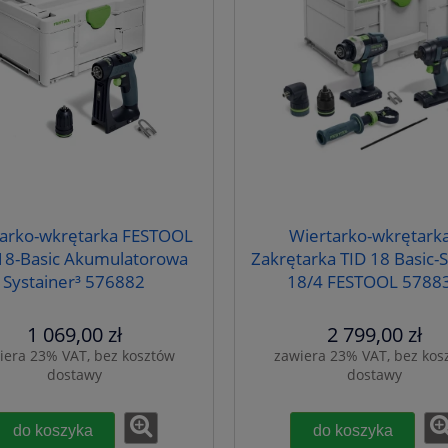
arko-wkrętarka FESTOOL
Wiertarko-wkrętarka
18-Basic Akumulatorowa
Zakrętarka TID 18 Basic-
Systainer³ 576882
18/4 FESTOOL 5788
1 069,00 zł
2 799,00 zł
iera 23% VAT, bez kosztów
zawiera 23% VAT, bez kos
dostawy
dostawy
do koszyka
do koszyka