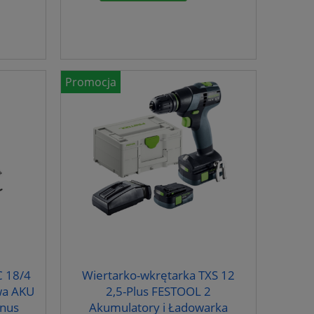
Promocja
C 18/4
Wiertarko-wkrętarka TXS 12
wa AKU
2,5-Plus FESTOOL 2
nus
Akumulatory i Ładowarka