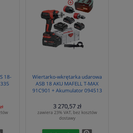
S 18-
Wiertarko-wkrętarka udarowa
7335
ASB 18 AKU MAFELL T-MAX
91C901 + Akumulator 094513
3 270,57 zł
zł
ztów
zawiera 23% VAT, bez kosztów
dostawy