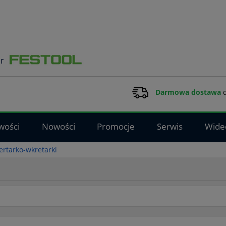
Darmowa dostawa
d
wości
Nowości
Promocje
Serwis
Wide
rtarko-wkretarki