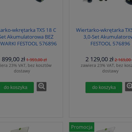
arko-wkrętarka TXS 18 C
Wiertarko-wkrętarka TX
-Set Akumulatorowa BEZ
3,0-Set Akumulatoro
WARKI FESTOOL 576896
FESTOOL 576896
 899,00 zł
2 129,00 zł
1 959,00 zł
2 169,00 
iera 23% VAT, bez kosztów
zawiera 23% VAT, bez kos
dostawy
dostawy
do koszyka
do koszyka
Promocja