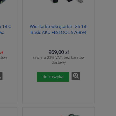
S 18 C
Wiertarko-wkrętarka TXS 18-
wa
Basic AKU FESTOOL 576894
969,00 zł
zł
ztów
zawiera 23% VAT, bez kosztów
dostawy
do koszyka