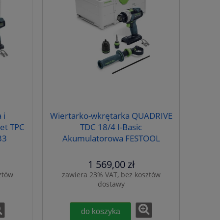
 i
Wiertarko-wkrętarka QUADRIVE
Set TPC
TDC 18/4 I-Basic
33
Akumulatorowa FESTOOL
575601
1 569,00 zł
ztów
zawiera 23% VAT, bez kosztów
dostawy
do koszyka