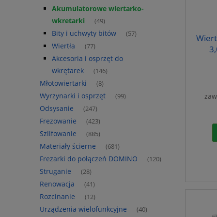
Akumulatorowe wiertarko-
wkretarki
(49)
Bity i uchwyty bitów
(57)
Wiert
Wiertła
(77)
3,
Akcesoria i osprzęt do
wkrętarek
(146)
Młotowiertarki
(8)
Wyrzynarki i osprzęt
zaw
(99)
Odsysanie
(247)
Frezowanie
(423)
Szlifowanie
(885)
Materiały ścierne
(681)
Frezarki do połączeń DOMINO
(120)
Struganie
(28)
Renowacja
(41)
Rozcinanie
(12)
Urządzenia wielofunkcyjne
(40)