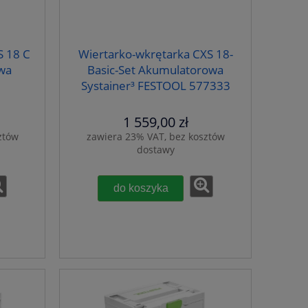
S 18 C
Wiertarko-wkrętarka CXS 18-
wa
Basic-Set Akumulatorowa
Systainer³ FESTOOL 577333
1 559,00 zł
ztów
zawiera 23% VAT, bez kosztów
dostawy
do koszyka