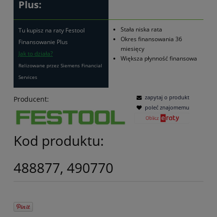
Plus:
Stała niska rata
Tu kupisz na raty Festool
Okres finansowania 36
Finansowanie Plus
miesięcy
Jak to działa?
Większa płynność finansowa
Relizowane przez Siemens Financial
Services
zapytaj o produkt
Producent:
poleć znajomemu
Kod produktu:
488877, 490770