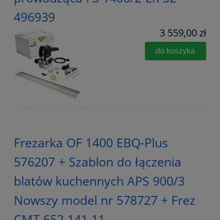
496939
3 559,00 zł
do koszyka
Frezarka OF 1400 EBQ-Plus
576207 + Szablon do łączenia
blatów kuchennych APS 900/3
Nowszy model nr 578727 + Frez
CMT 652.141.11