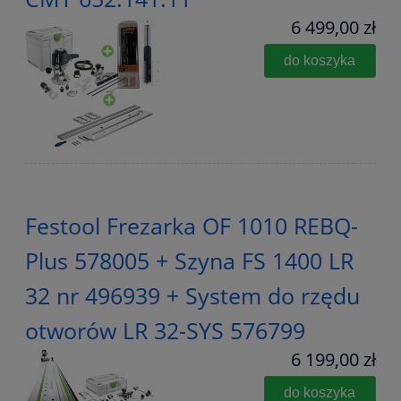
6 499,00 zł
do koszyka
Festool Frezarka OF 1010 REBQ-
Plus 578005 + Szyna FS 1400 LR
32 nr 496939 + System do rzędu
otworów LR 32-SYS 576799
6 199,00 zł
do koszyka