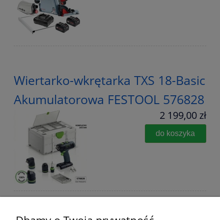
Wiertarko-wkrętarka TXS 18-Basic
Akumulatorowa FESTOOL 576828
2 199,00 zł
do koszyka