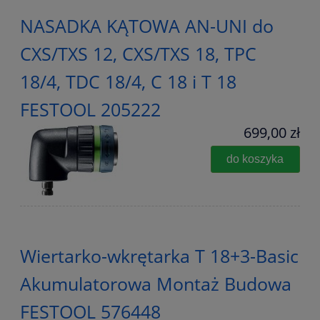
NASADKA KĄTOWA AN-UNI do
CXS/TXS 12, CXS/TXS 18, TPC
18/4, TDC 18/4, C 18 i T 18
FESTOOL 205222
699,00 zł
do koszyka
Wiertarko-wkrętarka T 18+3-Basic
Akumulatorowa Montaż Budowa
FESTOOL 576448