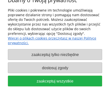
Dbamy o Twoją prywatność
MAFELL PILARKO ZAGŁĘBIARKA
Pliki cookies i pokrewne im technologie umożliwiają
AKUMULATOROWA MT 55 18 M
poprawne działanie strony i pomagają nam dostosować
ofertę do Twoich potrzeb. Możesz zaakceptować
BL SYSTENER T-MAX 91B425 + 2
wykorzystanie przez nas wszystkich tych plików i przejść
do sklepu lub dostosować użycie plików do swoich
AKU PowerTank + ŁADOWARKA +
preferencji, wybierając opcję "Dostosuj zgody".
Więcej o plikach cookies przeczytasz w naszej Polityce
Akumulator 094513
prywatności.
6 126,63 zł
zaakceptuj tylko niezbędne
do koszyka
dostosuj zgody
zaakceptuj wszystkie
SKRZYNKA NARZĘDZIOWA