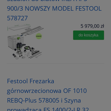
900/3 NOWSZY MODEL FESTOOL
578727
5 979,00 zł
do koszyka
Festool Frezarka
górnowrzecionowa OF 1010
REBQ-Plus 578005 i Szyna
prowadząca FS 1400/2-LR 32