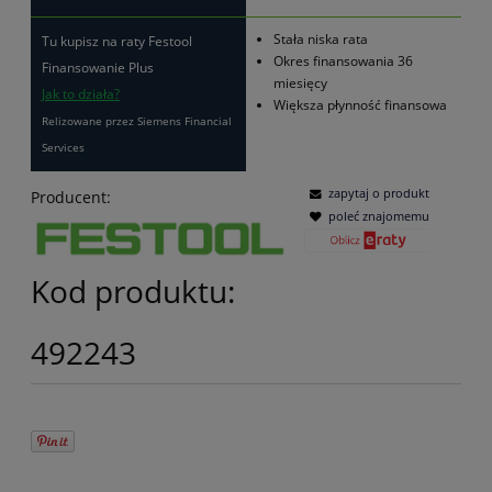
Stała niska rata
Tu kupisz na raty Festool
Okres finansowania 36
Finansowanie Plus
miesięcy
Jak to działa?
Większa płynność finansowa
Relizowane przez Siemens Financial
Services
zapytaj o produkt
Producent:
poleć znajomemu
Kod produktu:
492243