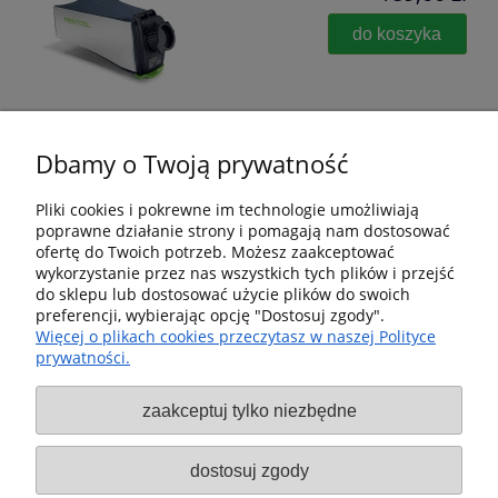
do koszyka
Dbamy o Twoją prywatność
Pliki cookies i pokrewne im technologie umożliwiają
poprawne działanie strony i pomagają nam dostosować
Pomoc
ofertę do Twoich potrzeb. Możesz zaakceptować
wykorzystanie przez nas wszystkich tych plików i przejść
Dostawa i dostawa
do sklepu lub dostosować użycie plików do swoich
preferencji, wybierając opcję "Dostosuj zgody".
Więcej o plikach cookies przeczytasz w naszej Polityce
Moje konto
prywatności.
Gwarancja i zwroty
zaakceptuj tylko niezbędne
O firmie
dostosuj zgody