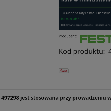
Tu kupisz na raty Festool Finansowa
Jak to działa?
Relizowane przez Siemens Financial Servi
Producent:
Kod produktu:
r 497298 jest stosowana przy prowadzeniu