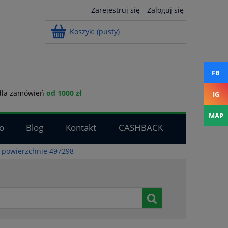
Zarejestruj się
Zaloguj się
Koszyk:
(pusty)
FB
la zamówień
od 1000 zł
IG
MAP
o
Blog
Kontakt
CASHBACK
 powierzchnie 497298