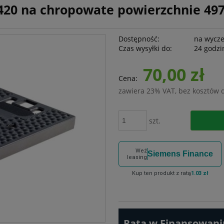
420 na chropowate powierzchnie 49
Dostępność:
na wycz
Czas wysyłki do:
24 godzi
70,00 zł
Cena:
zawiera 23% VAT, bez kosztów 
szt.
Weź
Siemens Finance
leasing
Kup ten produkt z ratą
1.03 zł
Rata w Finansowaniu