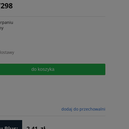
7298
erpaniu
ny
dostawy
do koszyka
dodaj do przechowalni
 Plus:
2.41
zł