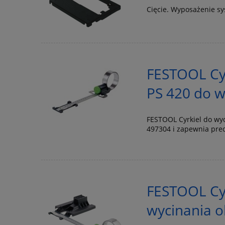
Cięcie. Wyposażenie s
FESTOOL Cyr
PS 420 do w
FESTOOL Cyrkiel do wy
497304 i zapewnia pre
FESTOOL Cyr
wycinania o