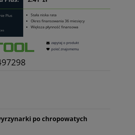
Stała niska rata
nie Plus
Okres finansowania 36 miesięcy
Większa płynność finansowa
ces
zapytaj o produkt
poleć znajomemu
497298
 wyrzynarki po chropowatych