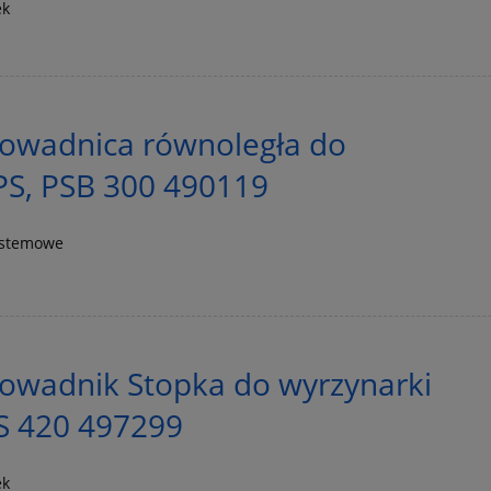
ek
owadnica równoległa do
PS, PSB 300 490119
ystemowe
owadnik Stopka do wyrzynarki
 420 497299
ek