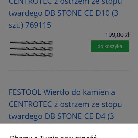
CENTROTEC z ostrzem ze stopu
twardego DB STONE CE D10 (3
szt.) 769115
199,00 zł
do koszyka
FESTOOL Wiertło do kamienia
CENTROTEC z ostrzem ze stopu
twardego DB STONE CE D4 (3
szt.) 769111
159,00 zł