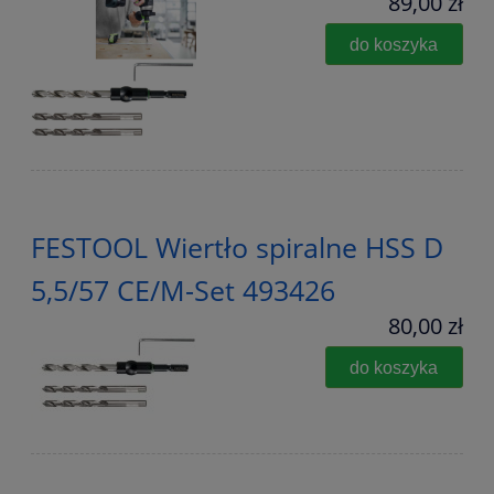
89,00 zł
do koszyka
FESTOOL Wiertło spiralne HSS D
5,5/57 CE/M-Set 493426
80,00 zł
do koszyka