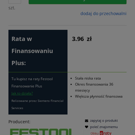
szt.
dodaj do przechowalni
Rata w
3.96
zł
Finansowaniu
Plus:
Stała niska rata
Tu kupisz na raty Festool
Okres finansowania 36
Finansowanie Plus
miesięcy
Jak to działa?
Większa płynność finansowa
Relizowane przez Siemens Financial
Services
zapytaj o produkt
Producent:
poleć znajomemu