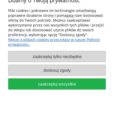
Dbamy o Twoją prywatność
do koszyka
Pliki cookies i pokrewne im technologie umożliwiają
poprawne działanie strony i pomagają nam dostosować
ofertę do Twoich potrzeb. Możesz zaakceptować
wykorzystanie przez nas wszystkich tych plików i przejść
do sklepu lub dostosować użycie plików do swoich
preferencji, wybierając opcję "Dostosuj zgody".
Więcej o plikach cookies przeczytasz w naszej Polityce
Festool Wiertło do kamienia
prywatności.
Centrotec z ostrzem ze stopu
zaakceptuj tylko niezbędne
twardego DB STONE CE D5 (3
dostosuj zgody
szt.) 769112
150,00 zł
zaakceptuj wszystkie
do koszyka