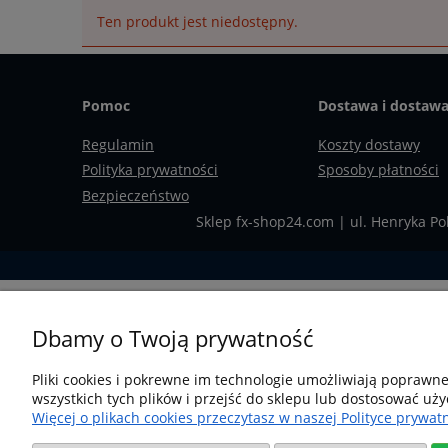
Ten produkt jest niedostępny.
Pomoc
Dostawa i dostaw
Regulamin
Koszty dostawy
Polityka prywatności
Sposoby płatności
Bezpieczeństwo
Sklep fx-shop24.com | ul. Henryka Po
Dbamy o Twoją prywatność
Pliki cookies i pokrewne im technologie umożliwiają poprawn
wszystkich tych plików i przejść do sklepu lub dostosować uży
Więcej o plikach cookies przeczytasz w naszej Polityce prywatn