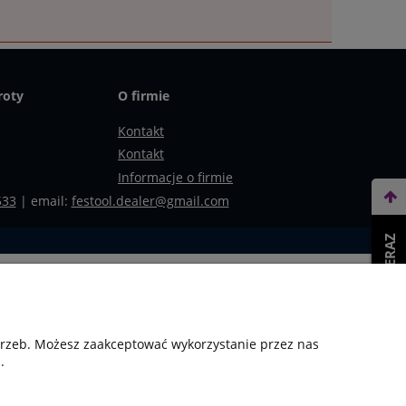
roty
O firmie
Kontakt
Kontakt
Informacje o firmie
533
| email:
festool.dealer@gmail.com
WEŹ LEASING TERAZ
otrzeb. Możesz zaakceptować wykorzystanie przez nas
.