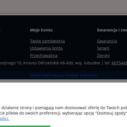
a
Moje konto
Gwarancja i zw
Twoje zamówienia
Gwarancja
Ustawienia konta
Serwis
Przechowalnia
Zwroty
bożnego 10, Krosno Odrzańskie 66-600, woj. lubuskie | tel:
607544
Sklep internetowy Shoper Premium
e działanie strony i pomagają nam dostosować ofertę do Twoich p
cie plików do swoich preferencji, wybierając opcję "Dostosuj zgody"
ości.