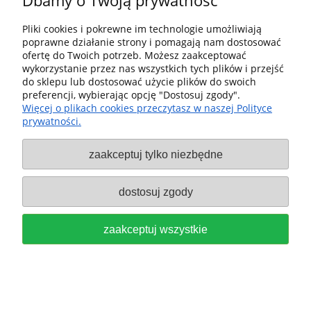
Dbamy o Twoją prywatność
Dostawa i dostawa
Pliki cookies i pokrewne im technologie umożliwiają
poprawne działanie strony i pomagają nam dostosować
ofertę do Twoich potrzeb. Możesz zaakceptować
Moje konto
wykorzystanie przez nas wszystkich tych plików i przejść
do sklepu lub dostosować użycie plików do swoich
Gwarancja i zwroty
preferencji, wybierając opcję "Dostosuj zgody".
Więcej o plikach cookies przeczytasz w naszej Polityce
prywatności.
O firmie
zaakceptuj tylko niezbędne
Sklep fx-shop24.com | ul. Henryka Pobożnego 10, Krosno
Odrzańskie 66-600, woj. lubuskie | tel:
607544533
| email:
festool.dealer@gmail.com
dostosuj zgody
pokaż pełną wersję strony
zaakceptuj wszystkie
Sklep internetowy Shoper Premium