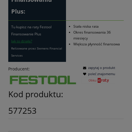
Plus:
Stała niska rata
Tu kupisz na raty Festool
Okres finansowania 36
Finansowanie Plus
miesięcy
Jak to działa?
Większa płynność finansowa
Relizowane przez Siemens Financial
Services
zapytaj o produkt
Producent:
poleć znajomemu
Kod produktu:
577253