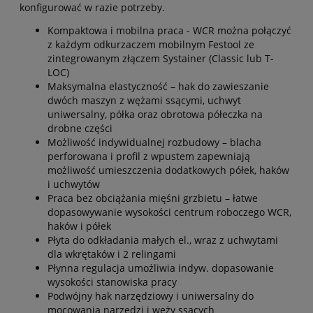
konfigurować w razie potrzeby.
Kompaktowa i mobilna praca - WCR można połączyć
z każdym odkurzaczem mobilnym Festool ze
zintegrowanym złączem Systainer (Classic lub T-
LOC)
Maksymalna elastyczność – hak do zawieszanie
dwóch maszyn z wężami ssącymi, uchwyt
uniwersalny, półka oraz obrotowa półeczka na
drobne części
Możliwość indywidualnej rozbudowy – blacha
perforowana i profil z wpustem zapewniają
możliwość umieszczenia dodatkowych półek, haków
i uchwytów
Praca bez obciążania mięśni grzbietu – łatwe
dopasowywanie wysokości centrum roboczego WCR,
haków i półek
Płyta do odkładania małych el., wraz z uchwytami
dla wkrętaków i 2 relingami
Płynna regulacja umożliwia indyw. dopasowanie
wysokości stanowiska pracy
Podwójny hak narzędziowy i uniwersalny do
mocowania narzędzi i węży ssących