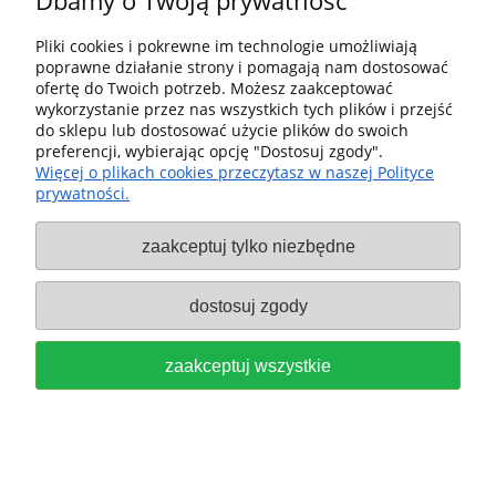
Dbamy o Twoją prywatność
110,00 zł
Pliki cookies i pokrewne im technologie umożliwiają
poprawne działanie strony i pomagają nam dostosować
do koszyka
ofertę do Twoich potrzeb. Możesz zaakceptować
wykorzystanie przez nas wszystkich tych plików i przejść
do sklepu lub dostosować użycie plików do swoich
preferencji, wybierając opcję "Dostosuj zgody".
Więcej o plikach cookies przeczytasz w naszej Polityce
prywatności.
Festool Przykładnica +
zaakceptuj tylko niezbędne
Przedłużenie FS-WA 577040 + FS-
WA-VL 577041
dostosuj zgody
1 099,00 zł
zaakceptuj wszystkie
do koszyka