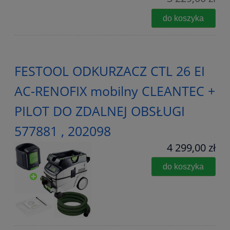
do koszyka
FESTOOL ODKURZACZ CTL 26 EI
AC-RENOFIX mobilny CLEANTEC +
PILOT DO ZDALNEJ OBSŁUGI
577881 , 202098
4 299,00 zł
do koszyka