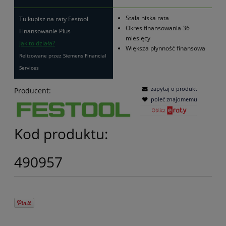
Stała niska rata
Tu kupisz na raty Festool
Okres finansowania 36
Finansowanie Plus
miesięcy
Jak to działa?
Większa płynność finansowa
Relizowane przez Siemens Financial
Services
zapytaj o produkt
Producent:
poleć znajomemu
Kod produktu:
490957