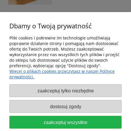
Dbamy o Twoją prywatność
Pliki cookies i pokrewne im technologie umożliwiają
poprawne działanie strony i pomagają nam dostosować
Pomoc
ofertę do Twoich potrzeb. Możesz zaakceptować
wykorzystanie przez nas wszystkich tych plików i przejść
Dostawa i dostawa
do sklepu lub dostosować użycie plików do swoich
preferencji, wybierając opcję "Dostosuj zgody".
Więcej o plikach cookies przeczytasz w naszej Polityce
Moje konto
prywatności.
Gwarancja i zwroty
zaakceptuj tylko niezbędne
O firmie
dostosuj zgody
Sklep fx-shop24.com | ul. Henryka Pobożnego 10,
zaakceptuj wszystkie
Krosno Odrzańskie 66-600, woj. lubuskie | tel:
607544533
| email:
festool.dealer@gmail.com