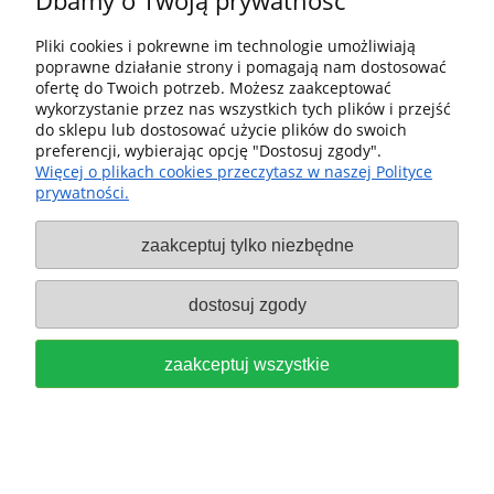
Dbamy o Twoją prywatność
491077
Pliki cookies i pokrewne im technologie umożliwiają
poprawne działanie strony i pomagają nam dostosować
389,00 zł
ofertę do Twoich potrzeb. Możesz zaakceptować
wykorzystanie przez nas wszystkich tych plików i przejść
do koszyka
do sklepu lub dostosować użycie plików do swoich
preferencji, wybierając opcję "Dostosuj zgody".
Więcej o plikach cookies przeczytasz w naszej Polityce
prywatności.
zaakceptuj tylko niezbędne
dostosuj zgody
Pomoc
zaakceptuj wszystkie
Dostawa i dostawa
Moje konto