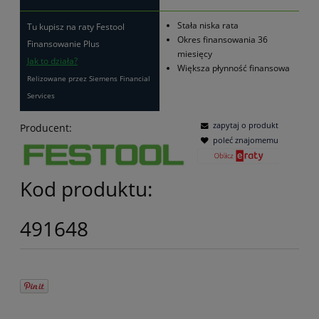
Stała niska rata
Tu kupisz na raty Festool
Okres finansowania 36
Finansowanie Plus
miesięcy
Jak to działa?
Większa płynność finansowa
Relizowane przez Siemens Financial
Services
zapytaj o produkt
Producent:
poleć znajomemu
Kod produktu:
491648