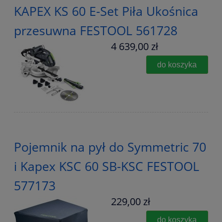
KAPEX KS 60 E-Set Piła Ukośnica
przesuwna FESTOOL 561728
4 639,00 zł
do koszyka
Pojemnik na pył do Symmetric 70
i Kapex KSC 60 SB-KSC FESTOOL
577173
229,00 zł
do koszyka