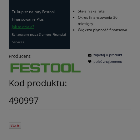
Stała niska rata
Tu kupisz na raty Festool
Okres finansowania 36
Finansowanie Plus
miesięcy
Jak to działa?
Większa płynność finansowa
Relizowane przez Siemens Financial
Services
zapytaj o produkt
Producent:
poleć znajomemu
Kod produktu:
490997