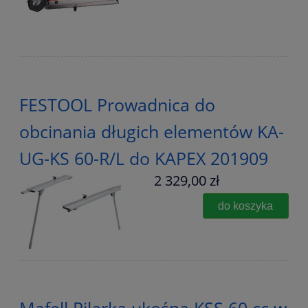
FESTOOL Prowadnica do
obcinania długich elementów KA-
UG-KS 60-R/L do KAPEX 201909
2 329,00 zł
do koszyka
Mafell Pilarka ukośna KSS 60 cc w