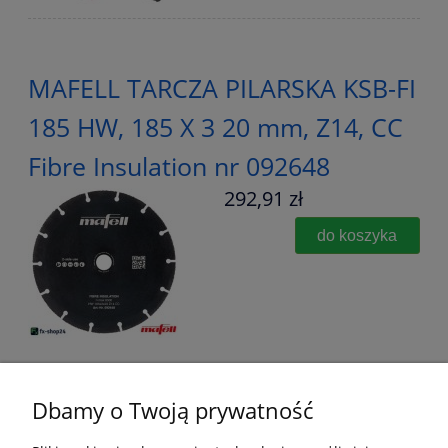
MAFELL TARCZA PILARSKA KSB-FI
185 HW, 185 X 3 20 mm, Z14, CC
Fibre Insulation nr 092648
292,91 zł
do koszyka
Dbamy o Twoją prywatność