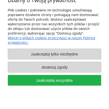
Dbamy o Twoją prywatność
Dostawa i dostawa
Pliki cookies i pokrewne im technologie umożliwiają
poprawne działanie strony i pomagają nam dostosować
ofertę do Twoich potrzeb. Możesz zaakceptować
Moje konto
wykorzystanie przez nas wszystkich tych plików i przejść
do sklepu lub dostosować użycie plików do swoich
Gwarancja i zwroty
preferencji, wybierając opcję "Dostosuj zgody".
Więcej o plikach cookies przeczytasz w naszej Polityce
prywatności.
O firmie
zaakceptuj tylko niezbędne
Sklep fx-shop24.com | ul. Henryka Pobożnego 10, Krosno
Odrzańskie 66-600, woj. lubuskie | tel:
607544533
| email:
festool.dealer@gmail.com
dostosuj zgody
pokaż pełną wersję strony
zaakceptuj wszystkie
Sklep internetowy Shoper Premium