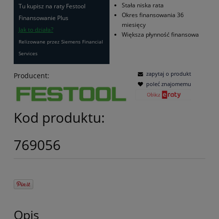
Stała niska rata
Tu kupisz na raty Festool
Okres finansowania 36
Finansowanie Plus
miesięcy
Jak to działa?
Większa płynność finansowa
Relizowane przez Siemens Financial
Services
zapytaj o produkt
Producent:
poleć znajomemu
Kod produktu:
769056
Opis