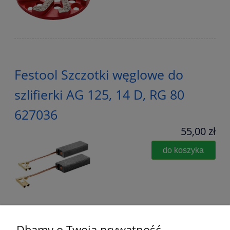
Festool Szczotki węglowe do
szlifierki AG 125, 14 D, RG 80
627036
55,00 zł
do koszyka
Dbamy o Twoją prywatność