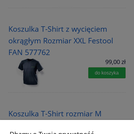
Koszulka T-Shirt z wycięciem
okrągłym Rozmiar XXL Festool
FAN 577762
99,00 zł
do koszyka
Koszulka T-Shirt rozmiar M
Bawełna 95 % Oryginal FESTOOL