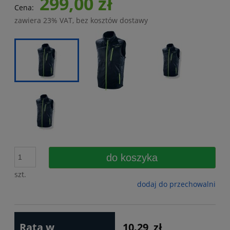
299,00 zł
Cena:
zawiera 23% VAT, bez kosztów dostawy
do koszyka
szt.
dodaj do przechowalni
Rata w
10.29
zł