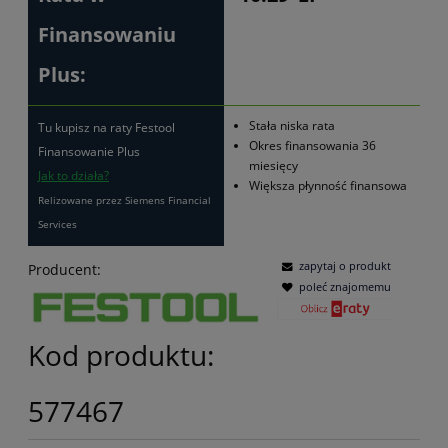
Finansowaniu
Plus:
Stała niska rata
Tu kupisz na raty Festool
Okres finansowania 36
Finansowanie Plus
miesięcy
Jak to działa?
Większa płynność finansowa
Relizowane przez Siemens Financial
Services
zapytaj o produkt
Producent:
poleć znajomemu
Kod produktu:
577467