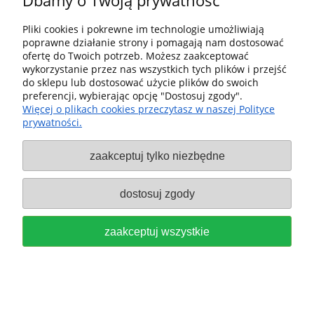
Dbamy o Twoją prywatność
FAN 577759
99,00 zł
Pliki cookies i pokrewne im technologie umożliwiają
poprawne działanie strony i pomagają nam dostosować
do koszyka
ofertę do Twoich potrzeb. Możesz zaakceptować
wykorzystanie przez nas wszystkich tych plików i przejść
do sklepu lub dostosować użycie plików do swoich
preferencji, wybierając opcję "Dostosuj zgody".
Więcej o plikach cookies przeczytasz w naszej Polityce
prywatności.
zaakceptuj tylko niezbędne
Koszulka T-Shirt SH-FT2 L z
dostosuj zgody
wycięciem okrągłym, Rozmiar L
zaakceptuj wszystkie
Festool FAN 577760
99,00 zł
do koszyka