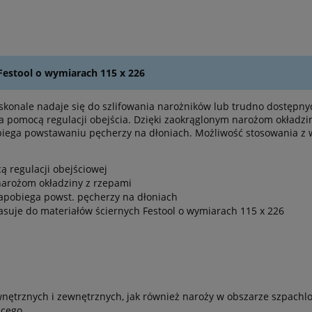
 Festool o wymiarach 115 x 226
oskonale nadaje się do szlifowania narożników lub trudno dostęp
pomocą regulacji obejścia. Dzięki zaokrąglonym narożom okładzi
iega powstawaniu pęcherzy na dłoniach. Możliwość stosowania z 
 regulacji obejściowej
narożom okładziny z rzepami
apobiega powst. pęcherzy na dłoniach
asuje do materiałów ściernych Festool o wymiarach 115 x 226
nętrznych i zewnętrznych, jak również naroży w obszarze szpachl
ącego