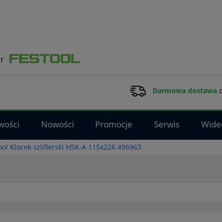
Darmowa dostawa
d
wości
Nowości
Promocje
Serwis
Wide
ool Klocek szlifierski HSK-A 115x226 496963