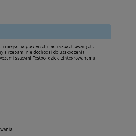
nych miejsc na powierzchniach szpachlowanych.
ny z rzepami nie dochodzi do uszkodzenia
wężami ssącymi Festool dzięki zintegrowanemu
owania