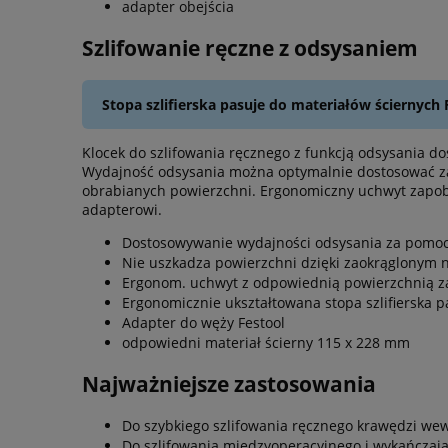
adapter obejścia
Szlifowanie ręczne z odsysaniem
Stopa szlifierska pasuje do materiałów ściernych
Klocek do szlifowania ręcznego z funkcją odsysania d
Wydajność odsysania można optymalnie dostosować za 
obrabianych powierzchni. Ergonomiczny uchwyt zapob
adapterowi.
Dostosowywanie wydajności odsysania za pomocą
Nie uszkadza powierzchni dzięki zaokrąglonym 
Ergonom. uchwyt z odpowiednią powierzchnią z
Ergonomicznie ukształtowana stopa szlifierska p
Adapter do węży Festool
odpowiedni materiał ścierny 115 x 228 mm
Najważniejsze zastosowania
Do szybkiego szlifowania ręcznego krawędzi wew
Do szlifowania międzyoperacyjnego i wykańczaj