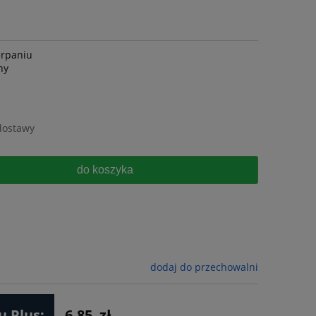
erpaniu
ny
dostawy
do koszyka
dodaj do przechowalni
 Plus:
6.85
zł