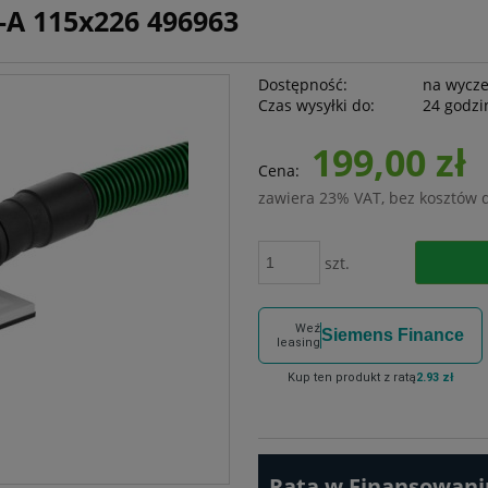
K-A 115x226 496963
Dostępność:
na wycz
Czas wysyłki do:
24 godzi
199,00 zł
Cena:
zawiera 23% VAT, bez kosztów 
szt.
Weź
Siemens Finance
leasing
Kup ten produkt z ratą
2.93 zł
Rata w Finansowaniu