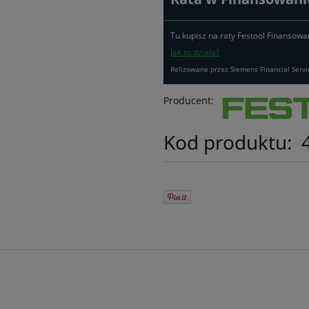
Tu kupisz na raty Festool Finansowa
Jak to działa?
Relizowane przez Siemens Financial Servi
Producent:
Kod produktu: