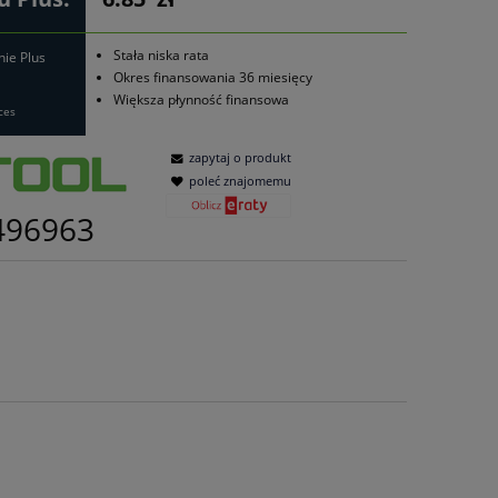
Stała niska rata
nie Plus
Okres finansowania 36 miesięcy
Większa płynność finansowa
ces
zapytaj o produkt
poleć znajomemu
496963