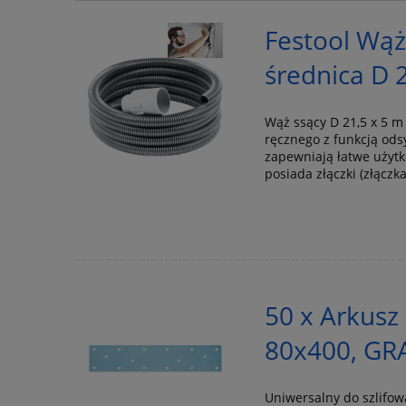
Festool Wąż 
średnica D 
Wąż ssący D 21,5 x 5 m
ręcznego z funkcją ods
zapewniają łatwe użytk
posiada złączki (złącz
50 x Arkusz
80x400, GR
Uniwersalny do szlifo