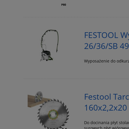
FESTOOL Wy
26/36/SB 4
Wyposażenie do odkur
Festool Tar
160x2,2x20 
Do docinania płyt stola
surowych płyt wiórowyc