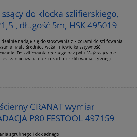
ssący do klocka szlifierskiego,
21,5 , długość 5m, HSK 495019
 idealnie nadaje się do stosowania z klockami do szlifowania
ysania. Mała średnica węża i niewielka sztywność
owanie. Do szlifowania ręcznego bez pyłu. Wąż ssący nie
ka jest zamocowana na klockach do szlifowania ręcznego).
 ścierny GRANAT wymiar
ADACJA P80 FESTOOL 497159
wania zgrubnego i dokładnego