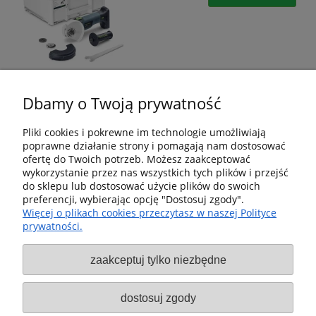
Dbamy o Twoją prywatność
Pliki cookies i pokrewne im technologie umożliwiają
poprawne działanie strony i pomagają nam dostosować
Pomoc
ofertę do Twoich potrzeb. Możesz zaakceptować
wykorzystanie przez nas wszystkich tych plików i przejść
Dostawa i dostawa
do sklepu lub dostosować użycie plików do swoich
preferencji, wybierając opcję "Dostosuj zgody".
Więcej o plikach cookies przeczytasz w naszej Polityce
Moje konto
prywatności.
Gwarancja i zwroty
zaakceptuj tylko niezbędne
O firmie
dostosuj zgody