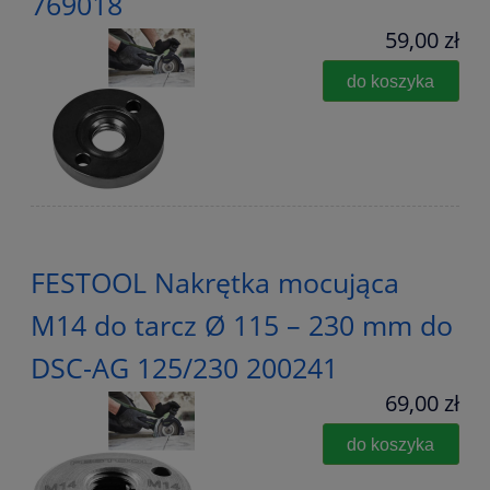
769018
59,00 zł
do koszyka
FESTOOL Nakrętka mocująca
M14 do tarcz Ø 115 – 230 mm do
DSC-AG 125/230 200241
69,00 zł
do koszyka