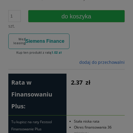
do koszyka
szt.
Weź
Siemens Finance
leasing
Kup ten produkt z ratą
1.02 zł
dodaj do przechowalni
Rata w
2.37
zł
Finansowaniu
Plus:
Stała niska rata
Tu kupisz na raty Festool
Okres finansowania 36
Finansowanie Plus