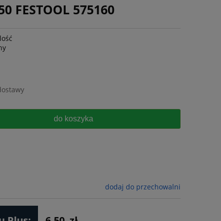
50 FESTOOL 575160
lość
ny
dostawy
do koszyka
dodaj do przechowalni
 Plus:
6.50
zł