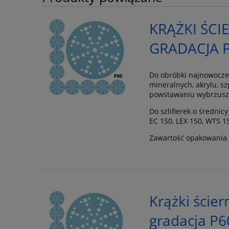
KRĄŻKI ŚCI
GRADACJA P
Do obróbki najnowocześ
mineralnych, akrylu, s
powstawaniu wybrzusze
Do szlifierek o średnic
EC 150, LEX 150, WTS 1
Zawartość opakowania -
Krążki ście
gradacja P