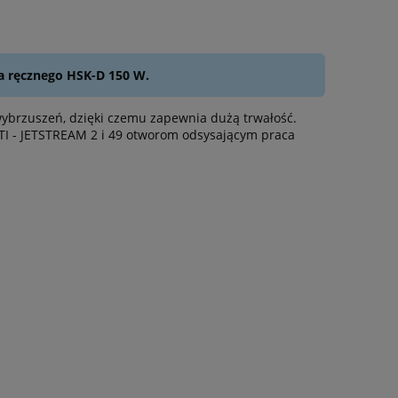
cka ręcznego HSK-D 150 W.
wybrzuszeń, dzięki czemu zapewnia dużą trwałość.
TI - JETSTREAM 2 i 49 otworom odsysającym praca