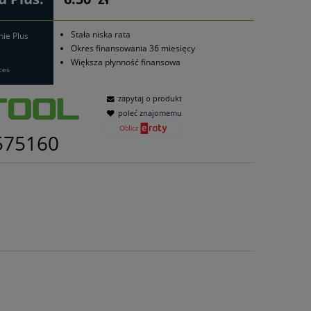
Stała niska rata
nie Plus
Okres finansowania 36 miesięcy
Większa płynność finansowa
ces
zapytaj o produkt
poleć znajomemu
575160