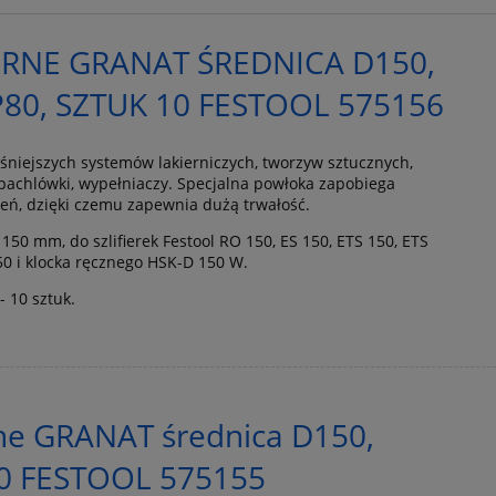
ERNE GRANAT ŚREDNICA D150,
80, SZTUK 10 FESTOOL 575156
niejszych systemów lakierniczych, tworzyw sztucznych,
zpachlówki, wypełniaczy. Specjalna powłoka zapobiega
ń, dzięki czemu zapewnia dużą trwałość.
y 150 mm, do szlifierek Festool RO 150, ES 150, ETS 150, ETS
50 i klocka ręcznego HSK-D 150 W.
 10 sztuk.
rne GRANAT średnica D150,
60 FESTOOL 575155