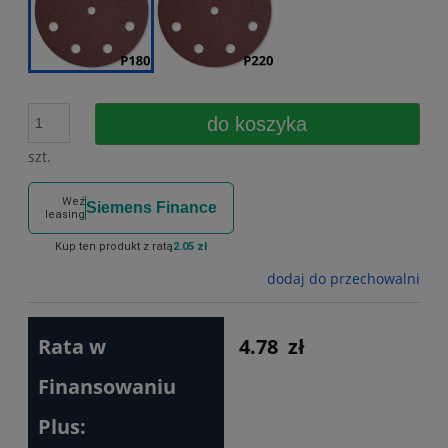
do koszyka
szt.
Weź
Siemens Finance
leasing
Kup ten produkt z ratą
2.05 zł
dodaj do przechowalni
Rata w
4.78
zł
Finansowaniu
Plus: