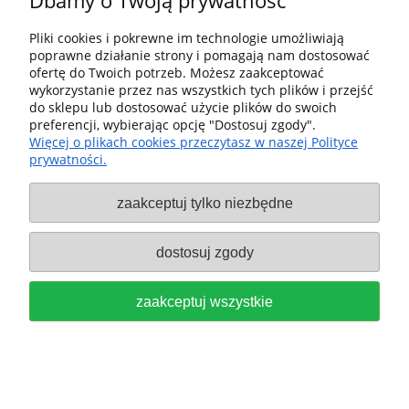
Dbamy o Twoją prywatność
SZTUK 50 FESTOOL 499098
Pliki cookies i pokrewne im technologie umożliwiają
135,00 zł
poprawne działanie strony i pomagają nam dostosować
ofertę do Twoich potrzeb. Możesz zaakceptować
wykorzystanie przez nas wszystkich tych plików i przejść
do koszyka
do sklepu lub dostosować użycie plików do swoich
preferencji, wybierając opcję "Dostosuj zgody".
Więcej o plikach cookies przeczytasz w naszej Polityce
prywatności.
zaakceptuj tylko niezbędne
dostosuj zgody
PAPIERY ŚCIERNE RUBIN
ŚREDNICA D125, GRADACJA P80,
zaakceptuj wszystkie
SZTUK 50 FESTOOL 499095
169,00 zł
do koszyka