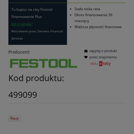
Stała niska rata
Tu kupisz na raty Festool
Okres finansowania 36
Finansowanie Plus
miesięcy
Jak to działa?
Większa płynność finansowa
Relizowane przez Siemens Financial
Services
zapytaj o produkt
Producent:
poleć znajomemu
Kod produktu:
499099