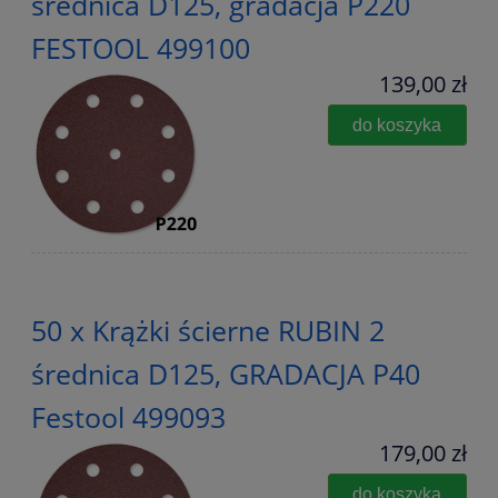
średnica D125, gradacja P220
FESTOOL 499100
139,00 zł
do koszyka
50 x Krążki ścierne RUBIN 2
średnica D125, GRADACJA P40
Festool 499093
179,00 zł
do koszyka