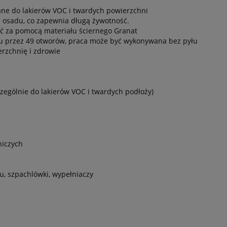
wane do lakierów VOC i twardych powierzchni
a osadu, co zapewnia długą żywotność.
ć za pomocą materiału ściernego Granat
u przez 49 otworów, praca może być wykonywana bez pyłu
rzchnię i zdrowie
zególnie do lakierów VOC i twardych podłoży)
niczych
u, szpachlówki, wypełniaczy