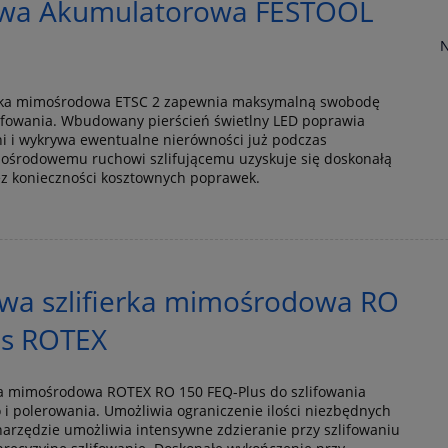
wa Akumulatorowa FESTOOL
N
erka mimośrodowa ETSC 2 zapewnia maksymalną swobodę
ifowania. Wbudowany pierścień świetlny LED poprawia
i i wykrywa ewentualne nierówności już podczas
imośrodowemu ruchowi szlifującemu uzyskuje się doskonałą
ez konieczności kosztownych poprawek.
owa szlifierka mimośrodowa RO
us ROTEX
rka mimośrodowa ROTEX RO 150 FEQ-Plus do szlifowania
i polerowania. Umożliwia ograniczenie ilości niezbędnych
narzędzie umożliwia intensywne zdzieranie przy szlifowaniu