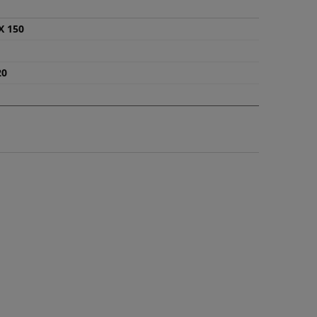
X 150
20