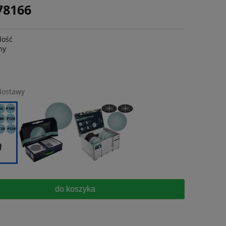
78166
lość
ny
dostawy
do koszyka