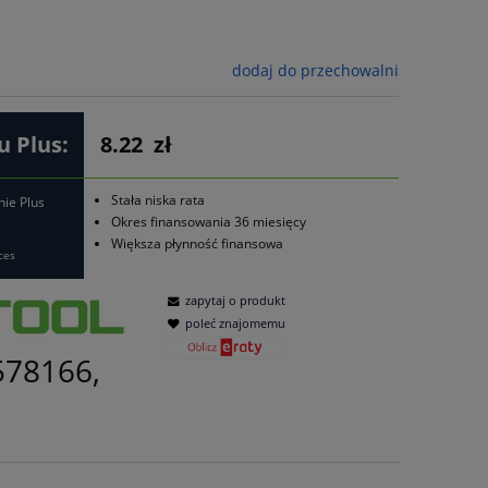
dodaj do przechowalni
 Plus:
8.22
zł
Stała niska rata
nie Plus
Okres finansowania 36 miesięcy
Większa płynność finansowa
ces
zapytaj o produkt
poleć znajomemu
578166,