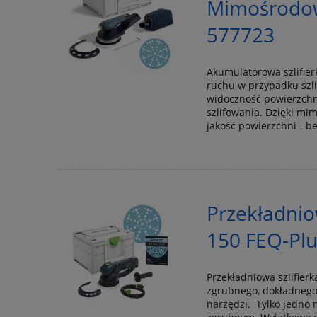
Mimośrodo
577723
Akumulatorowa szlifi
ruchu w przypadku szl
widoczność powierzchn
szlifowania. Dzięki m
jakość powierzchni - b
Przekładni
150 FEQ-Pl
Przekładniowa szlifie
zgrubnego, dokładnego 
narzędzi. Tylko jedno 