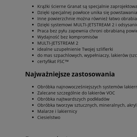
Krążki ścierne Granat są specjalnie zaprojekto
Dzięki specjalnej powłoce unika się powstawani
Inne powierzchnie można również łatwo obrabia
Dzięki systemowi MULTI-JETSTREAM 2 i odsysani
Praca bez pyłu zapewnia chroni obrabianą powie
Wydajność bez kompromisów
MULTI-JETSTREAM 2
idealne uzupełnienie Twojej szlifierki
do mas szpachlowych, wypełniaczy, lakierów (szc
certyfikat FSC™
Najważniejsze zastosowania
Obróbka najnowocześniejszych systemów lakier
Zalecane szczególnie do lakierów VOC
Obróbka najtwardszych podkładów
Obróbka tworzyw sztucznych, mineralnych, akryl
Malarze i lakiernicy
Ciesielstwo