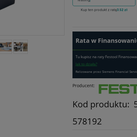
leasing
Kup ten produkt z ratą
3.52 zł
Rata w Finansowaniu
Tu kupisz na raty Festool Finansowa
Jak to działa?
Relizowane przez Siemens Financial Servi
Producent:
Kod produktu:
578192