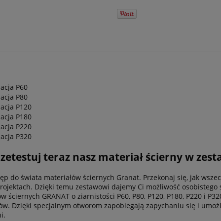
dacja P60
dacja P80
dacja P120
dacja P180
dacja P220
dacja P320
Przetestuj teraz nasz materiał ścierny w z
p do świata materiałów ściernych Granat. Przekonaj się, jak wszec
 projektach. Dzięki temu zestawowi dajemy Ci możliwość osobistego
ów ściernych GRANAT o ziarnistości P60, P80, P120, P180, P220 i P32
. Dzięki specjalnym otworom zapobiegają zapychaniu się i umożliwi
i.