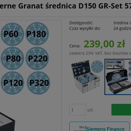
ierne Granat średnica D150 GR-Set 5
Dostępność:
średnia i
Czas wysyłki do:
24 godzi
239,00 zł
Cena:
zawiera 23% VAT, bez kosztów 
szt.
Weź
Siemens Finance