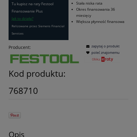
Stała niska rata
Tu kupisz na raty Festool
Okres finansowania 36
Finansowanie Plus
miesięcy
Jak to działa?
Większa płynność finansowa
Relizowane przez Siemens Financial
Services
zapytaj o produkt
Producent:
poleć znajomemu
Kod produktu:
768710
Opis