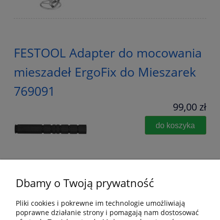
FESTOOL Adapter do mocowania
mieszadeł ErgoFix do Mieszarek
769091
99,00 zł
do koszyka
Dbamy o Twoją prywatność
Pliki cookies i pokrewne im technologie umożliwiają
poprawne działanie strony i pomagają nam dostosować
Pomoc