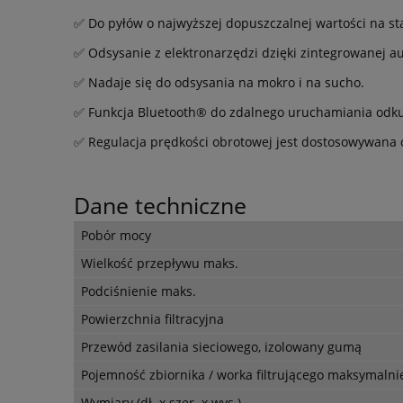
✅ Do pyłów o najwyższej dopuszczalnej wartości na s
✅ Odsysanie z elektronarzędzi dzięki zintegrowanej a
✅ Nadaje się do odsysania na mokro i na sucho.
✅ Funkcja Bluetooth® do zdalnego uruchamiania odk
✅ Regulacja prędkości obrotowej jest dostosowywana 
Dane techniczne
Pobór mocy
Wielkość przepływu maks.
Podciśnienie maks.
Powierzchnia filtracyjna
Przewód zasilania sieciowego, izolowany gumą
Pojemność zbiornika / worka filtrującego maksymalni
Wymiary (dł. x szer. x wys.)