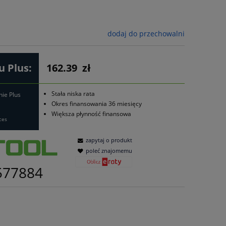
dodaj do przechowalni
 Plus:
162.39
zł
Stała niska rata
nie Plus
Okres finansowania 36 miesięcy
Większa płynność finansowa
ces
zapytaj o produkt
poleć znajomemu
577884