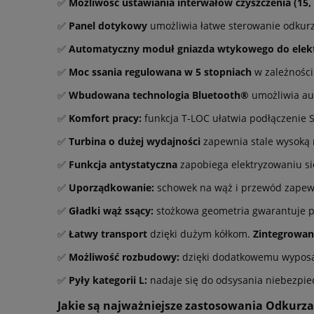
✅
Możliwość ustawiania interwałów czyszczenia (15, 
✅
Panel dotykowy
umożliwia łatwe sterowanie odkur
✅
Automatyczny moduł gniazda wtykowego do elek
✅
Moc ssania regulowana w 5 stopniach
w zależności
✅
Wbudowana technologia Bluetooth®
umożliwia au
✅
Komfort pracy:
funkcja T-LOC ułatwia podłączenie 
✅
Turbina o dużej wydajności
zapewnia stale wysoką 
✅
Funkcja antystatyczna
zapobiega elektryzowaniu si
✅
Uporządkowanie:
schowek na wąż i przewód zapewn
✅
Gładki wąż ssący:
stożkowa geometria gwarantuje p
✅
Łatwy transport
dzięki dużym kółkom.
Zintegrowan
✅
Możliwość rozbudowy:
dzięki dodatkowemu wyposaż
✅
Pyły kategorii L:
nadaje się do odsysania niebezpie
Jakie są najważniejsze zastosowania Odkurza