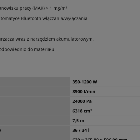
tanowisku pracy (MAK) > 1 mg/m³
utomatyce Bluetooth włączania/wyłączania
urzacza wraz z narzędziem akumulatorowym.
odpowiednio do materiału.
350-1200 W
3900 l/min
24000 Pa
6318 cm²
7,5 m
e
36 / 34 l
630 x 365.00 x 596.00 mm