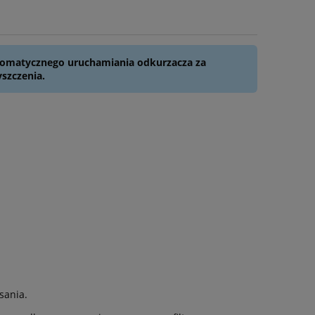
utomatycznego uruchamiania odkurzacza za
szczenia.
sania.