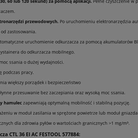
30, 60 lub 120 sekund) za pomocą aplikacji.
Pełne czyszczenie w p
zaczem.
tronarzędzi przewodowych.
Po uruchomieniu elektronarzędzia au
 od zastosowania.
tomatyczne uruchomienie odkurzacza za pomocą akumulatorów Blu
Systainera do odkurzacza mobilnego.
moc ssania o dużej wydajności.
ę podczas pracy.
ia większy porządek i bezpieczeństwo
łynne przesuwanie bez zaczepiania oraz wysoką moc ssania.
y hamulec
zapewniają optymalną mobilność i stabilną pozycję.
eniu w moduł zasilania w sprężone powietrze lub moduł gniazd
cznych dla zdrowia pyłów o wartościach granicznych >1 mg/m³.
cza CTL 36 EI AC FESTOOL 577884: