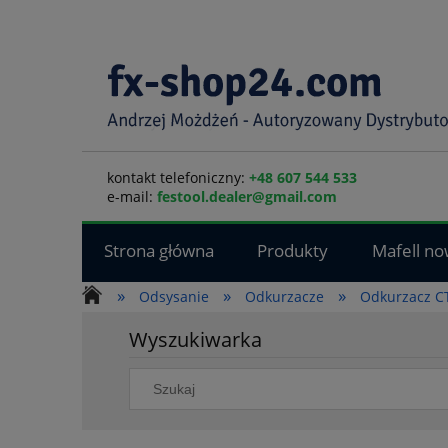
kontakt telefoniczny:
+48 607 544 533
e-mail:
festool.dealer@gmail.com
Strona główna
Produkty
Mafell no
»
»
»
Odsysanie
Odkurzacze
Odkurzacz CT
Wyszukiwarka