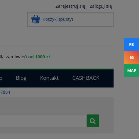
Zarejestruj się
Zaloguj się
Koszyk:
(pusty)
FB
la zamówień
od 1000 zł
IG
MAP
o
Blog
Kontakt
CASHBACK
77884