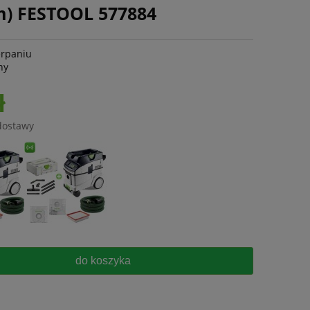
em) FESTOOL 577884
erpaniu
ny
ł
dostawy
do koszyka