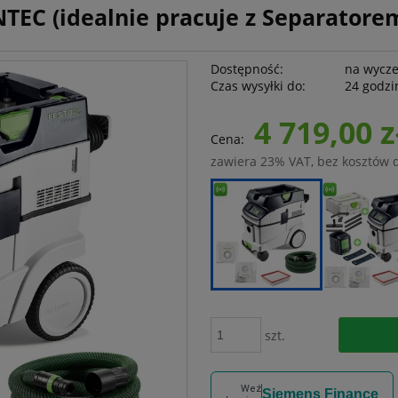
NTEC (idealnie pracuje z Separator
Dostępność:
na wycz
Czas wysyłki do:
24 godzi
4 719,00 z
Cena:
zawiera 23% VAT, bez kosztów 
szt.
Weź
Siemens Finance