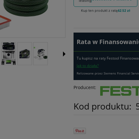
leasing
Kup ten produkt z ratą
62.52 zł
Rata w Finansowaniu
Tu kupisz na raty Festool Finansowa
Jak to działa?
Relizowane przez Siemens Financial Servi
Producent:
Kod produktu: