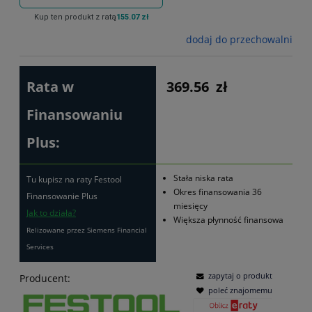
Kup ten produkt z ratą
155.07 zł
dodaj do przechowalni
Rata w
369.56
zł
Finansowaniu
Plus:
Stała niska rata
Tu kupisz na raty Festool
Okres finansowania 36
Finansowanie Plus
miesięcy
Jak to działa?
Większa płynność finansowa
Relizowane przez Siemens Financial
Services
zapytaj o produkt
Producent:
poleć znajomemu