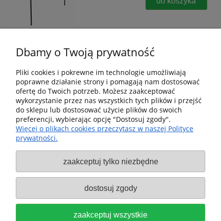
do koszyka
Dbamy o Twoją prywatność
Pliki cookies i pokrewne im technologie umożliwiają
poprawne działanie strony i pomagają nam dostosować
Pomoc
ofertę do Twoich potrzeb. Możesz zaakceptować
wykorzystanie przez nas wszystkich tych plików i przejść
Dostawa i dostawa
do sklepu lub dostosować użycie plików do swoich
preferencji, wybierając opcję "Dostosuj zgody".
Więcej o plikach cookies przeczytasz w naszej Polityce
Moje konto
prywatności.
Gwarancja i zwroty
zaakceptuj tylko niezbędne
O firmie
dostosuj zgody
Sklep fx-shop24.com | ul. Henryka Pobożnego 10, Krosno
zaakceptuj wszystkie
Odrzańskie 66-600, woj. lubuskie | tel:
607544533
| email: