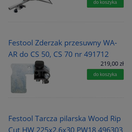
do koszyka
Festool Zderzak przesuwny WA-
AR do CS 50, CS 70 nr 491712
219,00 zł
do koszyka
Festool Tarcza pilarska Wood Rip
Cut HW 225x2,6x30 PW18 496303