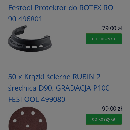
Festool Protektor do ROTEX RO
90 496801
79,00 zł
do koszyka
50 x Krążki ścierne RUBIN 2
średnica D90, GRADACJA P100
FESTOOL 499080
99,00 zł
do koszyka