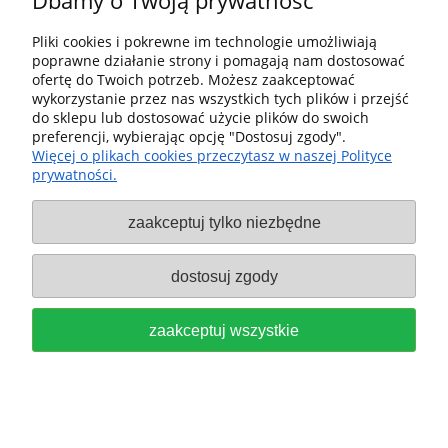
Dbamy o Twoją prywatność
do koszyka
Pliki cookies i pokrewne im technologie umożliwiają
poprawne działanie strony i pomagają nam dostosować
ofertę do Twoich potrzeb. Możesz zaakceptować
wykorzystanie przez nas wszystkich tych plików i przejść
do sklepu lub dostosować użycie plików do swoich
preferencji, wybierając opcję "Dostosuj zgody".
Więcej o plikach cookies przeczytasz w naszej Polityce
prywatności.
FESTOOL Krążki ścierne Platin
zaakceptuj tylko niezbędne
średnica D 90, gradacja S1000 do
dostosuj zgody
szlifierki RO 90 DX 498323
139,00 zł
zaakceptuj wszystkie
do koszyka