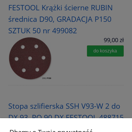
FESTOOL Krążki ścierne RUBIN
średnica D90, GRADACJA P150
SZTUK 50 nr 499082
99,00 zł
do koszyka
Stopa szlifierska SSH V93-W 2 do
DX 93, RO 90 DX FESTOOL 488715
79,00 zł