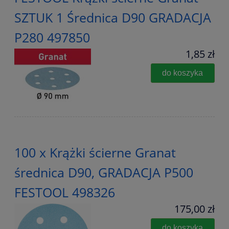
SZTUK 1 Średnica D90 GRADACJA
P280 497850
1,85 zł
do koszyka
100 x Krążki ścierne Granat
średnica D90, GRADACJA P500
FESTOOL 498326
175,00 zł
do koszyka