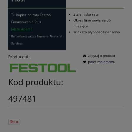
Stała niska rata
Tu kupisz na raty Festool
Okres finansowania 36
Finansowanie Plus
miesięcy
Jak to działa?
Większa płynność finansowa
Relizowane przez Siemens Financial
Services
zapytaj o produkt
Producent:
poleć znajomemu
Kod produktu:
497481