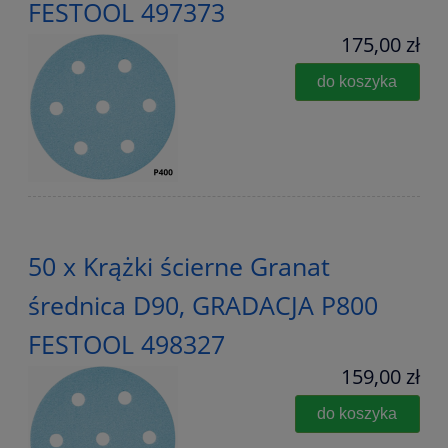
FESTOOL 497373
175,00 zł
do koszyka
50 x Krążki ścierne Granat
średnica D90, GRADACJA P800
FESTOOL 498327
159,00 zł
do koszyka