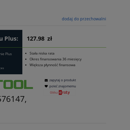
dodaj do przechowalni
 Plus:
127.98
zł
Stała niska rata
nie Plus
Okres finansowania 36 miesięcy
Większa płynność finansowa
ces
zapytaj o produkt
poleć znajomemu
576147,