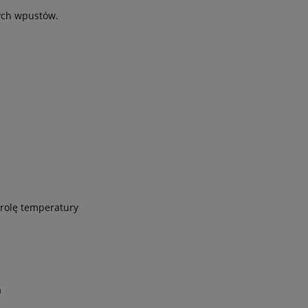
ych wpustów.
trolę temperatury
a