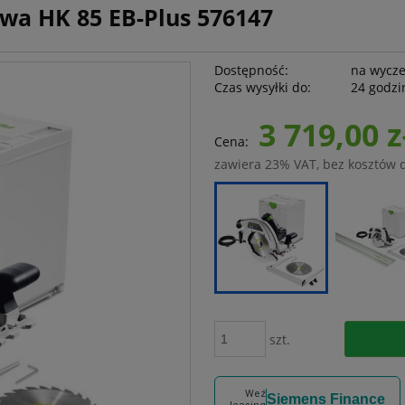
owa HK 85 EB-Plus 576147
Dostępność:
na wycz
Czas wysyłki do:
24 godzi
3 719,00 z
Cena:
zawiera 23% VAT, bez kosztów 
szt.
Weź
Siemens Finance