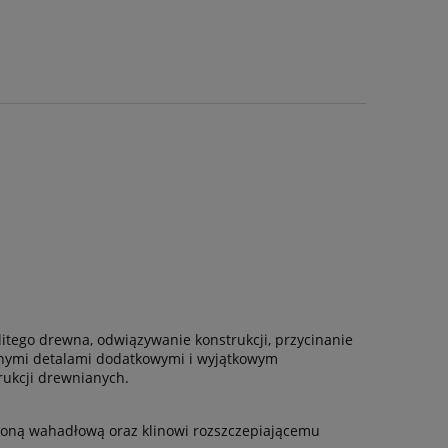
litego drewna, odwiązywanie konstrukcji, przycinanie
lanymi detalami dodatkowymi i wyjątkowym
rukcji drewnianych.
łoną wahadłową oraz klinowi rozszczepiającemu