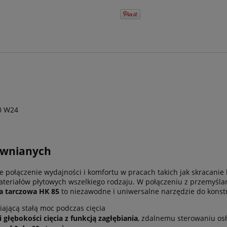
0 W24
rewnianych
 połączenie wydajności i komfortu w pracach takich jak skracanie 
 materiałów płytowych wszelkiego rodzaju. W połączeniu z przemyś
ka tarczowa HK 85
to niezawodne i uniwersalne narzędzie do konst
iającą stałą moc podczas cięcia
i głębokości cięcia z funkcją zagłębiania
, zdalnemu sterowaniu os