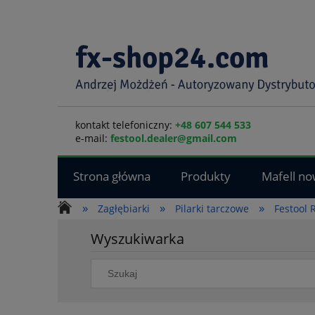
kontakt telefoniczny:
+48 607 544 533
e-mail:
festool.dealer@gmail.com
Strona główna
Produkty
Mafell no
»
»
»
Zagłębiarki
Pilarki tarczowe
Festool 
Wyszukiwarka