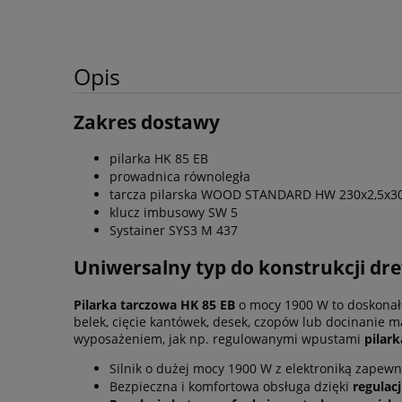
Opis
Zakres dostawy
pilarka HK 85 EB
prowadnica równoległa
tarcza pilarska WOOD STANDARD HW 230x2,5x3
klucz imbusowy SW 5
Systainer SYS3 M 437
Uniwersalny typ do konstrukcji d
Pilarka tarczowa HK 85 EB
o mocy 1900 W to doskonałe
belek, cięcie kantówek, desek, czopów lub docinanie
wyposażeniem, jak np. regulowanymi wpustami
pilar
Silnik o dużej mocy 1900 W z elektroniką zapewn
Bezpieczna i komfortowa obsługa dzięki
regulacj