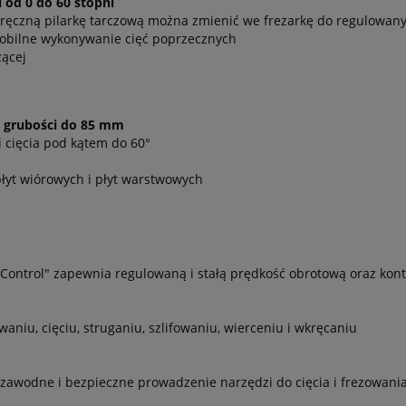
 od 0 do 60 stopni
ręczną pilarkę tarczową można zmienić we frezarkę do regulowan
mobilne wykonywanie cięć poprzecznych
zącej
o grubości do 85 mm
 cięcia pod kątem do 60°
płyt wiórowych i płyt warstwowych
 Control" zapewnia regulowaną i stałą prędkość obrotową oraz kon
aniu, cięciu, struganiu, szlifowaniu, wierceniu i wkręcaniu
awodne i bezpieczne prowadzenie narzędzi do cięcia i frezowani