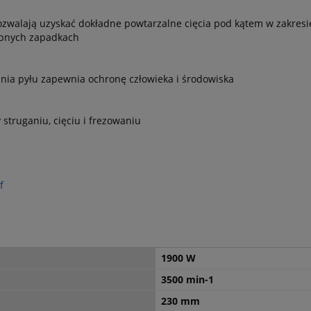
walają uzyskać dokładne powtarzalne cięcia pod kątem w zakresie
ępnych zapadkach
nia pyłu zapewnia ochronę człowieka i środowiska
struganiu, cięciu i frezowaniu
f
1900 W
3500 min-1
230 mm