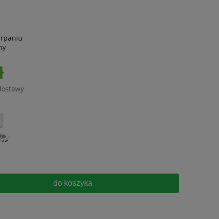
erpaniu
ny
ł
dostawy
do koszyka