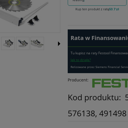
leasing
Kup ten produkt z ratą
53.7 zł
Rata w Finansowaniu
Tu kupisz na raty Festool Finansowa
Jak to działa?
Relizowane przez Siemens Financial Servi
Producent:
Kod produktu:
576138, 491498