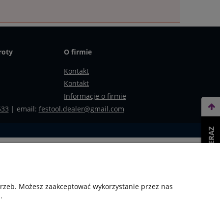
roty
O firmie
Kontakt
Kontakt
Informacje o firmie
533
| email:
festool.dealer@gmail.com
WEŹ LEASING TERAZ
otrzeb. Możesz zaakceptować wykorzystanie przez nas
.