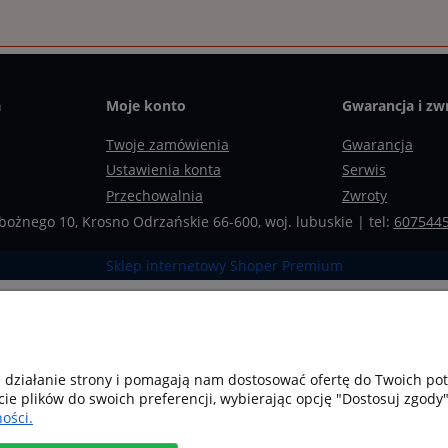
a
Moje konto
Gwarancja i zw
Twoje zamówienia
Gwarancja
Ustawienia konta
Serwis
Przechowalnia
Zwroty
bożnego 10, Krosno Odrzańskie 66-600, woj. lubuskie | tel:
607544
Sklep internetowy Shoper Premium
e działanie strony i pomagają nam dostosować ofertę do Twoich p
cie plików do swoich preferencji, wybierając opcję "Dostosuj zgody"
ości.