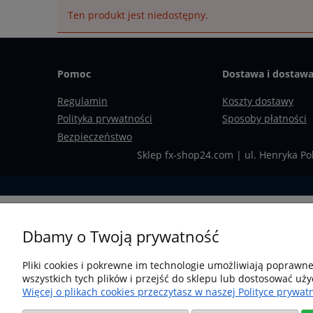
Ten produkt jest niedostępny.
Pomoc
Dostawa i dostaw
Regulamin
Koszty dostawy
Polityka prywatności
Sposoby płatności
Bezpieczeństwo
Sklep fx-shop24.com | ul. Henryka Po
Dbamy o Twoją prywatność
Pliki cookies i pokrewne im technologie umożliwiają poprawn
wszystkich tych plików i przejść do sklepu lub dostosować uży
Więcej o plikach cookies przeczytasz w naszej Polityce prywatn