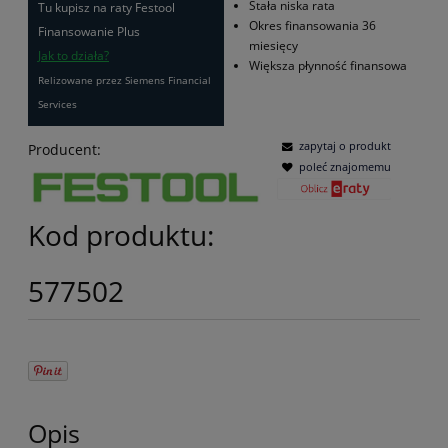
Stała niska rata
Tu kupisz na raty Festool
Okres finansowania 36
Finansowanie Plus
miesięcy
Jak to działa?
Większa płynność finansowa
Relizowane przez Siemens Financial
Services
zapytaj o produkt
Producent:
poleć znajomemu
Kod produktu:
577502
Opis