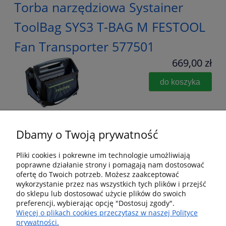
Torba narzędziowa Systainer
ToolBag SYS3 T-BAG M FESTOOL
Fan Transporter 577501
669,00 zł
do koszyka
Dbamy o Twoją prywatność
Pliki cookies i pokrewne im technologie umożliwiają
poprawne działanie strony i pomagają nam dostosować
Pomoc
ofertę do Twoich potrzeb. Możesz zaakceptować
wykorzystanie przez nas wszystkich tych plików i przejść
Dostawa i dostawa
do sklepu lub dostosować użycie plików do swoich
preferencji, wybierając opcję "Dostosuj zgody".
Więcej o plikach cookies przeczytasz w naszej Polityce
Moje konto
prywatności.