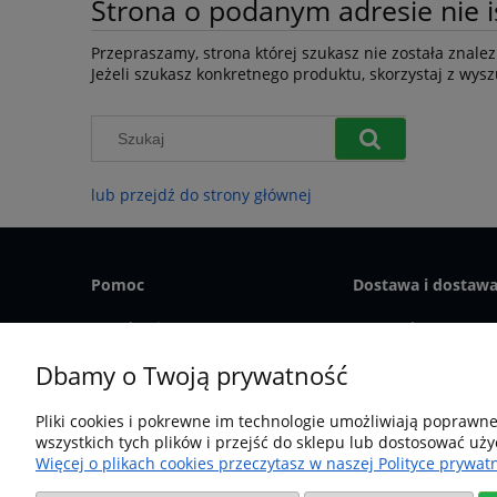
Strona o podanym adresie nie i
Przepraszamy, strona której szukasz nie została znalez
Jeżeli szukasz konkretnego produktu, skorzystaj z wysz
lub przejdź do strony głównej
Pomoc
Dostawa i dostaw
Regulamin
Koszty dostawy
Polityka prywatności
Sposoby płatności
Dbamy o Twoją prywatność
Bezpieczeństwo
Sklep fx-shop24.com | ul. Henryka Po
Pliki cookies i pokrewne im technologie umożliwiają poprawn
wszystkich tych plików i przejść do sklepu lub dostosować uży
Więcej o plikach cookies przeczytasz w naszej Polityce prywatn