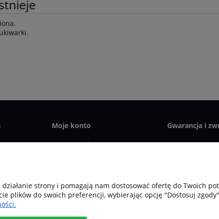
stnieje
iona.
ukiwarki.
a
Moje konto
Gwarancja i zw
Twoje zamówienia
Gwarancja
Ustawienia konta
Serwis
Przechowalnia
Zwroty
bożnego 10, Krosno Odrzańskie 66-600, woj. lubuskie | tel:
607544
e działanie strony i pomagają nam dostosować ofertę do Twoich p
cie plików do swoich preferencji, wybierając opcję "Dostosuj zgody"
Sklep internetowy Shoper Premium
ości.