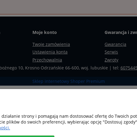
a
Moje konto
Gwarancja i zw
Twoje zamówienia
Gwarancja
Ustawienia konta
Serwis
Przechowalnia
Zwroty
bożnego 10, Krosno Odrzańskie 66-600, woj. lubuskie | tel:
607544
Sklep internetowy Shoper Premium
e działanie strony i pomagają nam dostosować ofertę do Twoich p
cie plików do swoich preferencji, wybierając opcję "Dostosuj zgody"
ości.