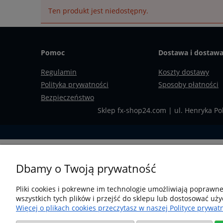
Ten produkt jest niedostępny.
Pomoc
Dostawa i dostaw
Regulamin
Koszty dostawy
Polityka prywatności
Sposoby płatności
Bezpieczeństwo
Sklep fx-shop24.com | ul. Henryka Po
Dbamy o Twoją prywatność
Pliki cookies i pokrewne im technologie umożliwiają poprawn
wszystkich tych plików i przejść do sklepu lub dostosować uży
Więcej o plikach cookies przeczytasz w naszej Polityce prywatn