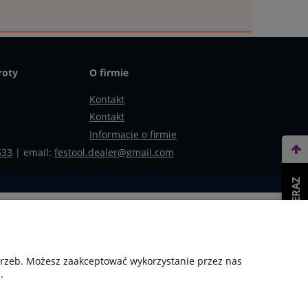
roty
O firmie
Kontakt
Kontakt
Informacje o firmie
533
| email:
festool.dealer@gmail.com
WEŹ LEASING TERAZ
otrzeb. Możesz zaakceptować wykorzystanie przez nas
.