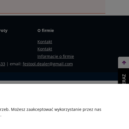
roty
O firmie
Kontakt
Kontakt
Informacje o firmie
533
| email:
festool.dealer@gmail.com
WEŹ LEASING TERAZ
otrzeb. Możesz zaakceptować wykorzystanie przez nas
.