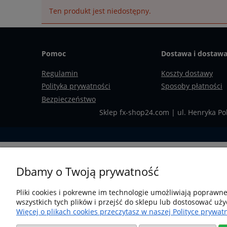
Ten produkt jest niedostępny.
Pomoc
Dostawa i dostaw
Regulamin
Koszty dostawy
Polityka prywatności
Sposoby płatności
Bezpieczeństwo
Sklep fx-shop24.com | ul. Henryka Po
Dbamy o Twoją prywatność
Pliki cookies i pokrewne im technologie umożliwiają poprawn
wszystkich tych plików i przejść do sklepu lub dostosować uży
Więcej o plikach cookies przeczytasz w naszej Polityce prywatn