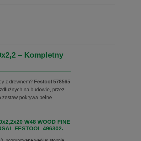
0x2,2 – Kompletny
acy z drewnem?
Festool 578565
wzdłużnych na budowie, przez
en zestaw pokrywa pełne
 160x2,2x20 W48 WOOD FINE
ERSAL FESTOOL 496302.
W), pogrupowane według stopnia