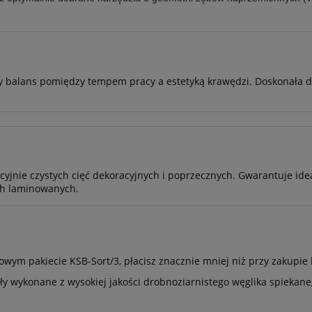
y balans pomiędzy tempem pracy a estetyką krawędzi. Doskonała d
yjnie czystych cięć dekoracyjnych i poprzecznych. Gwarantuje idea
ch laminowanych.
?
owym pakiecie KSB-Sort/3, płacisz znacznie mniej niż przy zakupie 
ły wykonane z wysokiej jakości drobnoziarnistego węglika spiekan