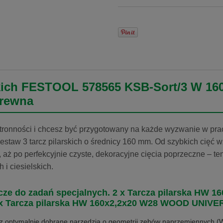
skich FESTOOL 578565 KSB-Sort/3 W 16
drewna
ronności i chcesz być przygotowany na każde wyzwanie w pr
zestaw 3 tarcz pilarskich o średnicy 160 mm. Od szybkich cięć 
 aż po perfekcyjnie czyste, dekoracyjne cięcia poprzeczne – t
 i ciesielskich.
rcze do zadań specjalnych. 2 x Tarcza pilarska HW
 x Tarcza pilarska HW 160x2,2x20 W28 WOOD UNIV
sz optymalnie dobrane narzędzia o geometrii zębów naprzemiennych (