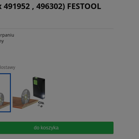
 x 491952 , 496302) FESTOOL
erpaniu
ny
dostawy
do koszyka