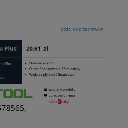
dodaj do przechowalni
 Plus:
20.61
zł
Stała niska rata
nie Plus
Okres finansowania 36 miesięcy
Większa płynność finansowa
ces
zapytaj o produkt
poleć znajomemu
578565,