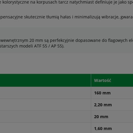
 kolorystyczne na korpusach tarcz natychmiast definiuje je jako s
ensacyjne skutecznie tłumią hałas i minimalizują wibracje, gwar
wewnętrznym 20 mm są perfekcyjnie dopasowane do flagowych elek
starszych modeli ATF 55 / AP 55).
Wartość
160 mm
2,20 mm
20 mm
1,60 mm