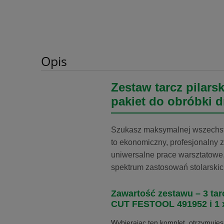
Opis
Zestaw tarcz pilar
pakiet do obróbki 
Szukasz maksymalnej wszechst
to ekonomiczny, profesjonalny 
uniwersalne prace warsztatowe,
spektrum zastosowań stolarskich
Zawartość zestawu – 3 ta
CUT FESTOOL 491952 i 1
Wybierając ten komplet, otrzymuje