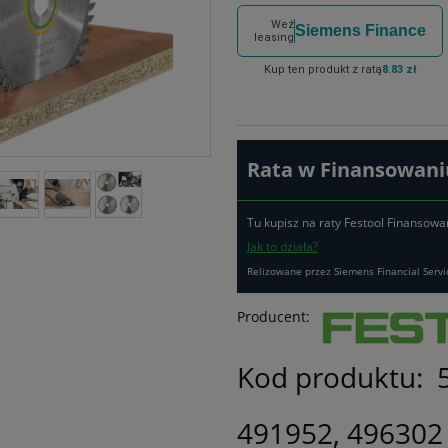
Weź
Siemens Finance
leasing
Kup ten produkt z ratą
8.83 zł
Rata w Finansowaniu
Tu kupisz na raty Festool Finansowa
Jak to działa?
Relizowane przez Siemens Financial Servi
Producent:
Kod produktu:
491952, 496302