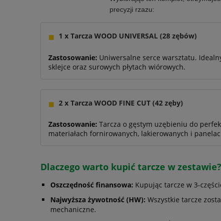
precyzji rzazu:
■
1 x Tarcza WOOD UNIVERSAL (28 zębów)
Zastosowanie:
Uniwersalne serce warsztatu. Idealn
sklejce oraz surowych płytach wiórowych.
■
2 x Tarcza WOOD FINE CUT (42 zęby)
Zastosowanie:
Tarcza o gęstym uzębieniu do perfekc
materiałach fornirowanych, lakierowanych i panela
Dlaczego warto kupić tarcze w zestawie
Oszczędność finansowa:
Kupując tarcze w 3-części
Najwyższa żywotność (HW):
Wszystkie tarcze zosta
mechaniczne.