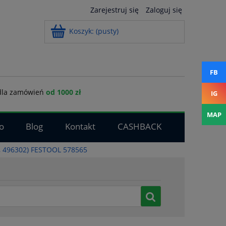
Zarejestruj się
Zaloguj się
Koszyk:
(pusty)
FB
la zamówień
od 1000 zł
IG
MAP
o
Blog
Kontakt
CASHBACK
2 , 496302) FESTOOL 578565