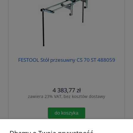
FESTOOL Stół przesuwny CS 70 ST 488059
4 383,77 zł
zawiera 23% VAT, bez kosztów dostawy
do koszyka