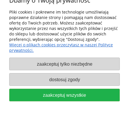
Dbamy o Twoją prywatność
Pliki cookies i pokrewne im technologie umożliwiają
poprawne działanie strony i pomagają nam dostosować
ofertę do Twoich potrzeb. Możesz zaakceptować
wykorzystanie przez nas wszystkich tych plików i przejść
do sklepu lub dostosować użycie plików do swoich
preferencji, wybierając opcję "Dostosuj zgody".
Więcej o plikach cookies przeczytasz w naszej Polityce
prywatności.
zaakceptuj tylko niezbędne
dostosuj zgody
FESTOOL Stół przesuwny CS 70 ST 650
490312
zaakceptuj wszystkie
2 317,99 zł
zawiera 23% VAT, bez kosztów dostawy