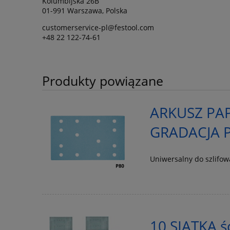
Kolumbijska 26B
01-991 Warszawa, Polska
customerservice-pl@festool.com
+48 22 122-74-61
Produkty powiązane
ARKUSZ PAP
GRADACJA P
Uniwersalny do szlifo
10 SIATKA ś