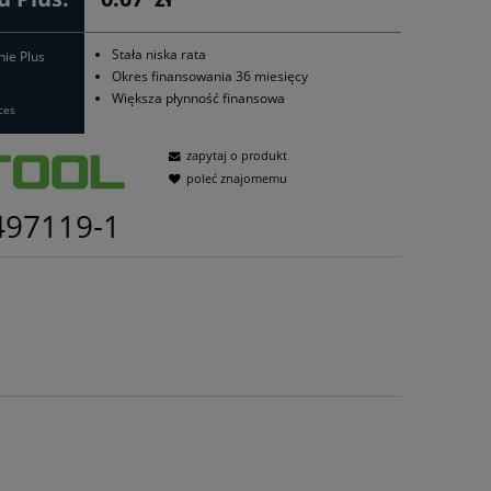
Stała niska rata
nie Plus
Okres finansowania 36 miesięcy
Większa płynność finansowa
ces
zapytaj o produkt
poleć znajomemu
497119-1