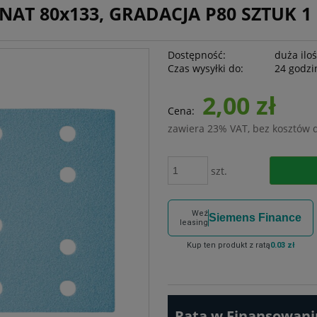
NAT 80x133, GRADACJA P80 SZTUK 1
Dostępność:
duża ilo
Czas wysyłki do:
24 godzi
2,00 zł
Cena:
zawiera 23% VAT, bez kosztów 
szt.
Weź
Siemens Finance
leasing
Kup ten produkt z ratą
0.03 zł
Rata w Finansowaniu