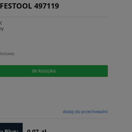
 FESTOOL 497119
ść
ny
dostawy
do koszyka
dodaj do przechowalni
 Plus:
0.07
zł