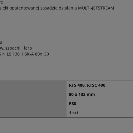
we
zięki opatentowanej zasadzie działania MULTI-JETSTREAM
lu
, szpachli, farb
S 4, LS 130, HSK-A 80x130
RTS 400, RTSC 400
80 x 133 mm
P80
1 szt.