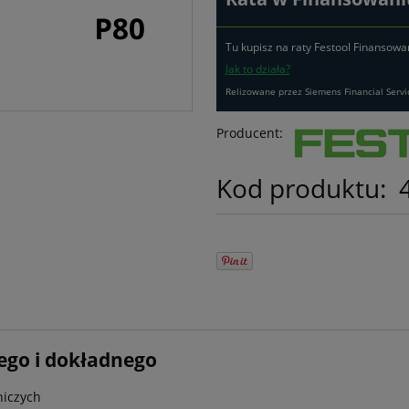
Tu kupisz na raty Festool Finansowa
Jak to działa?
Relizowane przez Siemens Financial Servi
Producent:
Kod produktu:
ego i dokładnego
niczych