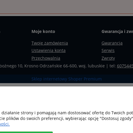
a
Moje konto
Gwarancja i zw
Twoje zamówienia
Gwarancja
Ustawienia konta
Serwis
Przechowalnia
Zwroty
bożnego 10, Krosno Odrzańskie 66-600, woj. lubuskie | tel:
607544
Sklep internetowy Shoper Premium
e działanie strony i pomagają nam dostosować ofertę do Twoich p
cie plików do swoich preferencji, wybierając opcję "Dostosuj zgody"
ości.