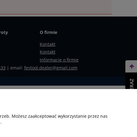
roty
O firmie
Kontakt
Kontakt
Informacje o firmie
533
| email:
festool.dealer@gmail.com
WEŹ LEASING TERAZ
otrzeb. Możesz zaakceptować wykorzystanie przez nas
.