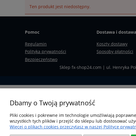
Ten produkt jest niedostępny.
Pomoc
Dostawa i dostaw
Regulamin
Koszty dostawy
Polityka prywatności
Sposoby płatności
Bezpieczeństwo
Sklep fx-shop24.com | ul. Henryka Po
Dbamy o Twoją prywatność
Pliki cookies i pokrewne im technologie umożliwiają poprawn
wszystkich tych plików i przejść do sklepu lub dostosować uży
Więcej o plikach cookies przeczytasz w naszej Polityce prywatn