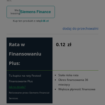
Weź
Siemens Finance
leasing
Kup ten produkt z ratą
0.05 zł
dodaj do przechowalni
Rata w
0.12
zł
Finansowaniu
Plus:
Stała niska rata
Tu kupisz na raty Festool
Okres finansowania 36
Finansowanie Plus
miesięcy
Jak to działa?
Większa płynność finansowa
Relizowane przez Siemens Financial
Services