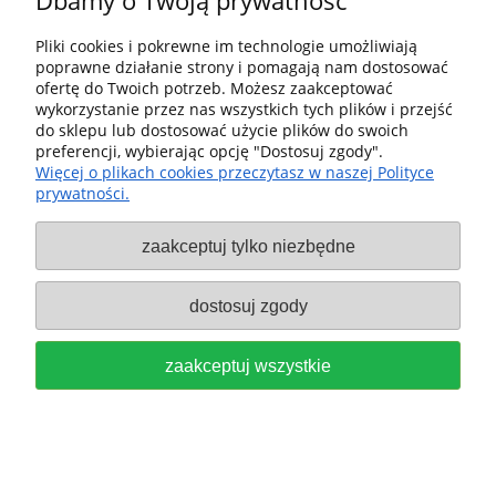
Dbamy o Twoją prywatność
GRADACJA P40 Festool 577571
159,00 zł
Pliki cookies i pokrewne im technologie umożliwiają
poprawne działanie strony i pomagają nam dostosować
do koszyka
ofertę do Twoich potrzeb. Możesz zaakceptować
wykorzystanie przez nas wszystkich tych plików i przejść
do sklepu lub dostosować użycie plików do swoich
preferencji, wybierając opcję "Dostosuj zgody".
Więcej o plikach cookies przeczytasz w naszej Polityce
prywatności.
zaakceptuj tylko niezbędne
Systainer³ SYS3 DF M 187
dostosuj zgody
Skrzynka ze schowkiem w
zaakceptuj wszystkie
pokrywie FESTOOL 577347
289,00 zł
do koszyka