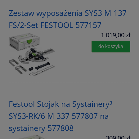
Zestaw wyposażenia SYS3 M 137
FS/2-Set FESTOOL 577157
1 019,00 zł
do koszyka
Festool Stojak na Systainery³
SYS3-RK/6 M 337 577807 na
systainery 577808
309,00 zł