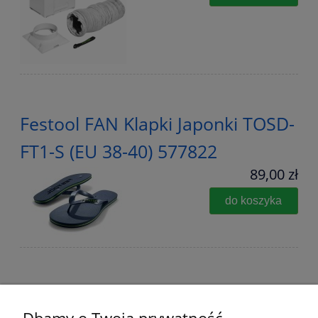
Festool FAN Klapki Japonki TOSD-
FT1-S (EU 38-40) 577822
89,00 zł
do koszyka
50 x Papier ścierny Rubin DELTA