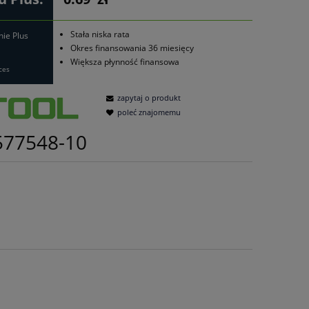
Stała niska rata
nie Plus
Okres finansowania 36 miesięcy
Większa płynność finansowa
ces
zapytaj o produkt
poleć znajomemu
577548-10