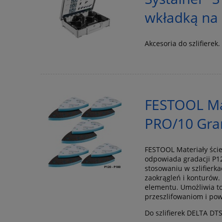
wkładką na 
Akcesoria do szlifierek
FESTOOL Mat
PRO/10 Gra
FESTOOL Materiały ści
odpowiada gradacji P12
stosowaniu w szlifierka
zaokrągleń i konturów
elementu. Umożliwia to
przeszlifowaniom i pow
Do szlifierek DELTA DT