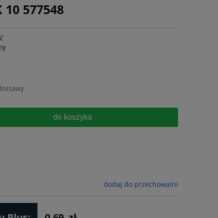
 10 577548
ść
ny
dostawy
do koszyka
dodaj do przechowalni
 Plus:
0.69
zł