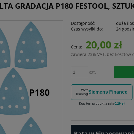
LTA GRADACJA P180 FESTOOL, SZTUK
Dostępność:
duża ilo
Czas wysyłki do:
24 godzi
20,00 zł
Cena:
zawiera 23% VAT, bez kosztów 
szt.
Weź
Siemens Finance
leasing
Kup ten produkt z ratą
0.29 zł
Rata w Finansowaniu