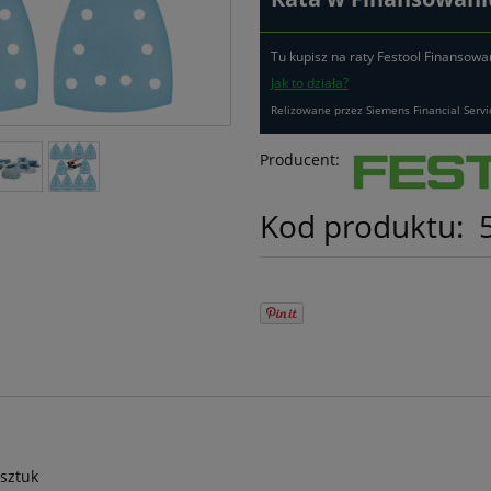
Tu kupisz na raty Festool Finansowa
Jak to działa?
Relizowane przez Siemens Financial Servi
Producent:
Kod produktu:
 sztuk