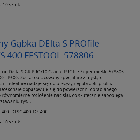
- 10 sztuk.
rny Gąbka DElta S PROfile
DTS 400 FESTOOL 578806
rne Delta S GR PRO/10 Granat PROfile Super miękki 578806
0 - P600. Został opracowany specjalnie z myślą o
ch – idealnie nadaje się do precyzyjnej obróbki profili,
. Doskonale dopasowuje się do powierzchni obrabianego
 równomierne rozłożenie nacisku, co skutecznie zapobiega
stawaniu rys. .
S 400, DTSC 400, DS 400
- 10 sztuk.