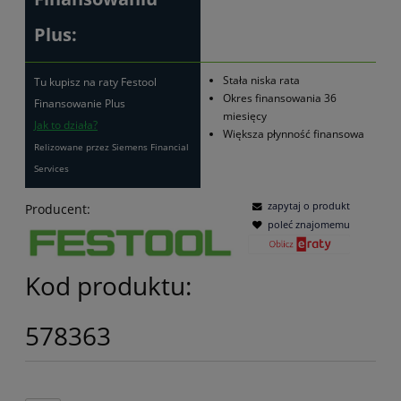
Plus:
Stała niska rata
Tu kupisz na raty Festool
Okres finansowania 36
Finansowanie Plus
miesięcy
Jak to działa?
Większa płynność finansowa
Relizowane przez Siemens Financial
Services
zapytaj o produkt
Producent:
poleć znajomemu
Kod produktu:
578363