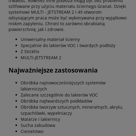
trwałość. Również inne podłoża mogą być bez problemu
szlifowane przy użyciu materiału ściernego Granat. Dzięki
systemowi MULTI - JETSTREAM 2 i 49 otworom
odsysającym praca może być wykonywana przy wyjątkowo
niskim zapyleniu. Chroni to zarówno obrabianą
powierzchnię, jak i zdrowie.
Uniwersalny materiał ścierny
Specjalnie do lakierów VOC i twardych podłoży
Z StickFix
MULTI-JETSTREAM 2
Najważniejsze zastosowania
Obróbka najnowocześniejszych systemów
lakierniczych
Zalecane szczególnie do lakierów VOC
Obróbka najtwardszych podkładów
Obróbka tworzyw sztucznych, mineralnych, akrylu,
szpachlówki, wypełniaczy
Malarze i lakiernicy
Sucha zabudowa
Ciesielstwo