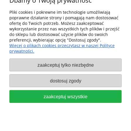
Dbamy o Twoją prywatność
577354 i ODKURZACZ CTL 36 EI-
Pliki cookies i pokrewne im technologie umożliwiają
poprawne działanie strony i pomagają nam dostosować
AC-PLANEX 578154 FESTOOL
ofertę do Twoich potrzeb. Możesz zaakceptować
wykorzystanie przez nas wszystkich tych plików i przejść
578452
do sklepu lub dostosować użycie plików do swoich
preferencji, wybierając opcję "Dostosuj zgody".
9 519,00 zł
Więcej o plikach cookies przeczytasz w naszej Polityce
prywatności.
do koszyka
zaakceptuj tylko niezbędne
dostosuj zgody
zaakceptuj wszystkie
FESTOOL Szlifierka przegubowa
PLANEX LHS-E 225 571934 i