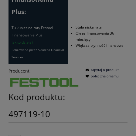
Plus:
Stała niska rata
Tu kupisz na raty Festool
Okres finansowania 36
Finansowanie Plus
miesięcy
Jak to działa?
Większa płynność finansowa
Relizowane przez Siemens Financial
Services
zapytaj o produkt
Producent:
poleć znajomemu
Kod produktu:
497119-10