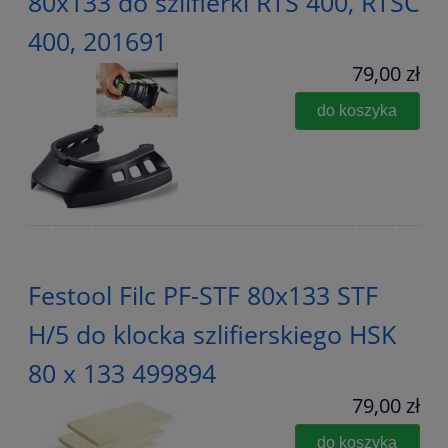
80x133 do szlifierki RTS 400, RTSC
400, 201691
79,00 zł
do koszyka
Festool Filc PF-STF 80x133 STF
H/5 do klocka szlifierskiego HSK
80 x 133 499894
79,00 zł
do koszyka