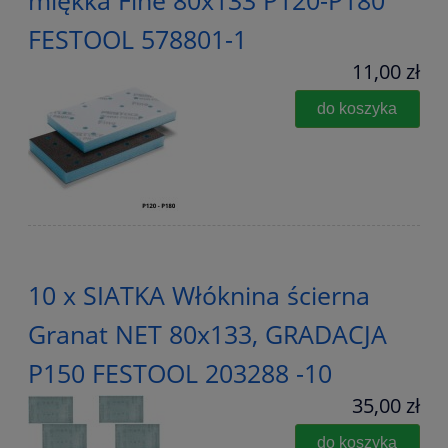
miękka Fine 80x133 P120-P180
FESTOOL 578801-1
11,00 zł
do koszyka
10 x SIATKA Włóknina ścierna
Granat NET 80x133, GRADACJA
P150 FESTOOL 203288 -10
35,00 zł
do koszyka