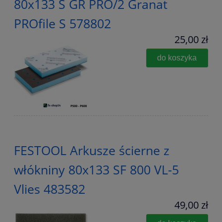
80x133 S GR PRO/2 Granat
PROfile S 578802
25,00 zł
do koszyka
FESTOOL Arkusze ścierne z
włókniny 80x133 SF 800 VL-5
Vlies 483582
49,00 zł