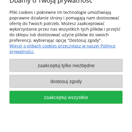
Dbamy o Twoją prywatność
PROSTOKĄT 80x133, GRADACJA
Pliki cookies i pokrewne im technologie umożliwiają
P120, SZTUK 10 FESTOOL 497129
poprawne działanie strony i pomagają nam dostosować
ofertę do Twoich potrzeb. Możesz zaakceptować
20,00 zł
wykorzystanie przez nas wszystkich tych plików i przejść
do sklepu lub dostosować użycie plików do swoich
do koszyka
preferencji, wybierając opcję "Dostosuj zgody".
Więcej o plikach cookies przeczytasz w naszej Polityce
prywatności.
zaakceptuj tylko niezbędne
dostosuj zgody
Systainer na papiery ścierne
zaakceptuj wszystkie
Granat 80X133 Papiery ścierne
prostokątne do szlifierki RTS 400
FESTOOL 578194