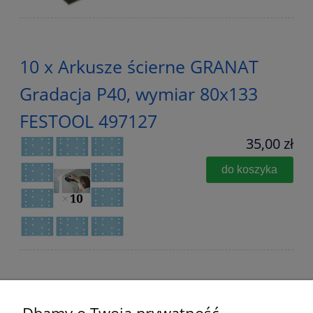
10 x Arkusze ścierne GRANAT
Gradacja P40, wymiar 80x133
FESTOOL 497127
35,00 zł
do koszyka
PAPIER ŚCIERNY GRANAT