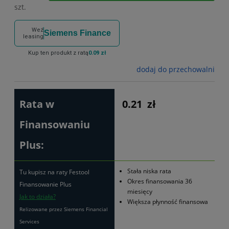
szt.
Weź
Siemens Finance
leasing
Kup ten produkt z ratą
0.09 zł
dodaj do przechowalni
Rata w
0.21
zł
Finansowaniu
Plus:
Stała niska rata
Tu kupisz na raty Festool
Okres finansowania 36
Finansowanie Plus
miesięcy
Jak to działa?
Większa płynność finansowa
Relizowane przez Siemens Financial
Services