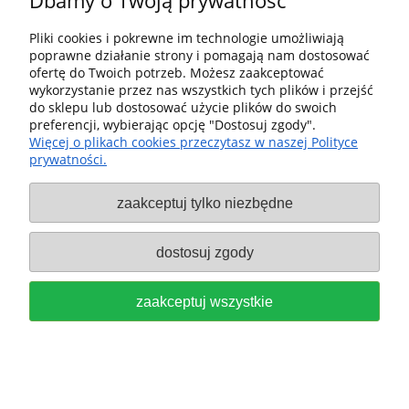
Dbamy o Twoją prywatność
50 x Włóknina Krążki ścierne
Granat Net średnica D125,
Pliki cookies i pokrewne im technologie umożliwiają
poprawne działanie strony i pomagają nam dostosować
GRADACJA P80 FESTOOL 203294
ofertę do Twoich potrzeb. Możesz zaakceptować
wykorzystanie przez nas wszystkich tych plików i przejść
225,00 zł
do sklepu lub dostosować użycie plików do swoich
preferencji, wybierając opcję "Dostosuj zgody".
do koszyka
Więcej o plikach cookies przeczytasz w naszej Polityce
prywatności.
zaakceptuj tylko niezbędne
dostosuj zgody
zaakceptuj wszystkie
1 x KrążEK ścierny Platin 2
średnica D125, GRADACJA S400
FESTOOL 492373-1