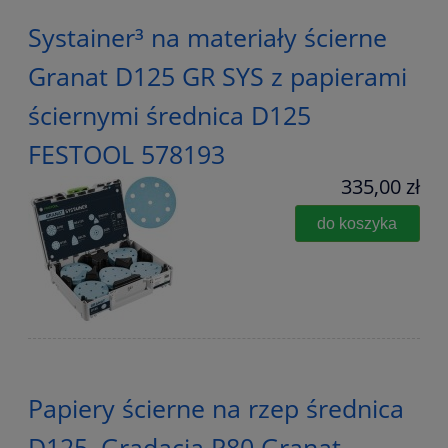
Systainer³ na materiały ścierne
Granat D125 GR SYS z papierami
ściernymi średnica D125
FESTOOL 578193
335,00 zł
do koszyka
Papiery ścierne na rzep średnica
D125, Gradacja P80 Granat