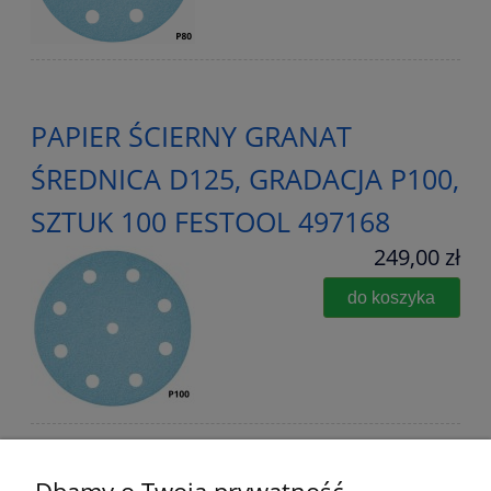
PAPIER ŚCIERNY GRANAT
ŚREDNICA D125, GRADACJA P100,
SZTUK 100 FESTOOL 497168
249,00 zł
do koszyka