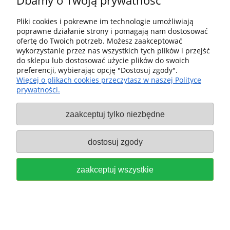
Dbamy o Twoją prywatność
Pliki cookies i pokrewne im technologie umożliwiają
poprawne działanie strony i pomagają nam dostosować
TALERZ SZLIFIERSKI ST D150/MJ2-
ofertę do Twoich potrzeb. Możesz zaakceptować
wykorzystanie przez nas wszystkich tych plików i przejść
FX-H,ŚREDNICA D150, TWARDY
do sklepu lub dostosować użycie plików do swoich
preferencji, wybierając opcję "Dostosuj zgody".
do RO 150FEQ FESTOOL 202463
Więcej o plikach cookies przeczytasz w naszej Polityce
prywatności.
199,00 zł
zaakceptuj tylko niezbędne
do koszyka
dostosuj zgody
zaakceptuj wszystkie
OCHRONNA GĄBKA SZLIFIERSKA