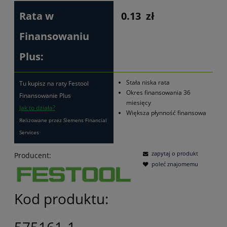
Rata w
0.13
zł
Finansowaniu
Plus:
Stała niska rata
Tu kupisz na raty Festool
Okres finansowania 36
Finansowanie Plus
miesięcy
Jak to działa?
Większa płynność finansowa
Relizowane przez Siemens Financial
Services
zapytaj o produkt
Producent:
poleć znajomemu
Kod produktu: