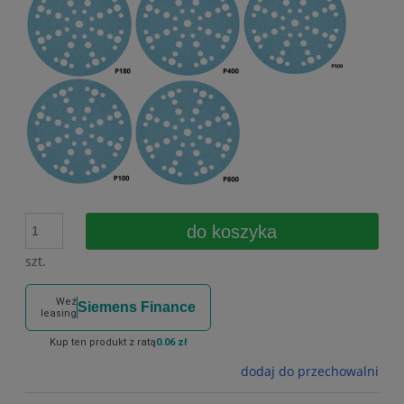
do koszyka
szt.
Weź
Siemens Finance
leasing
Kup ten produkt z ratą
0.06 zł
dodaj do przechowalni