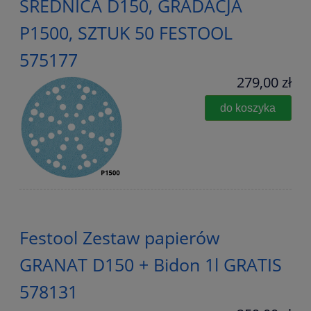
ŚREDNICA D150, GRADACJA
P1500, SZTUK 50 FESTOOL
575177
279,00 zł
do koszyka
Festool Zestaw papierów
GRANAT D150 + Bidon 1l GRATIS
578131