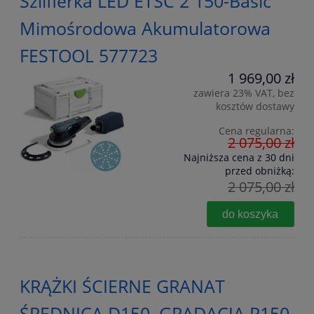
Szlifierka LED ETSC 2 150-Basic
Mimośrodowa Akumulatorowa
FESTOOL 577723
1 969,00 zł
zawiera 23% VAT, bez
kosztów dostawy
Cena regularna:
2 075,00 zł
Najniższa cena z 30 dni
przed obniżką:
2 075,00 zł
do koszyka
KRĄŻKI ŚCIERNE GRANAT
ŚREDNICA D150, GRADACJA P150,