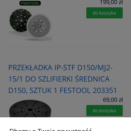
199,00 zł
do koszyka
PRZEKŁADKA IP-STF D150/MJ2-
15/1 DO SZLIFIERKI ŚREDNICA
D150, SZTUK 1 FESTOOL 203351
69,00 zł
do koszyka