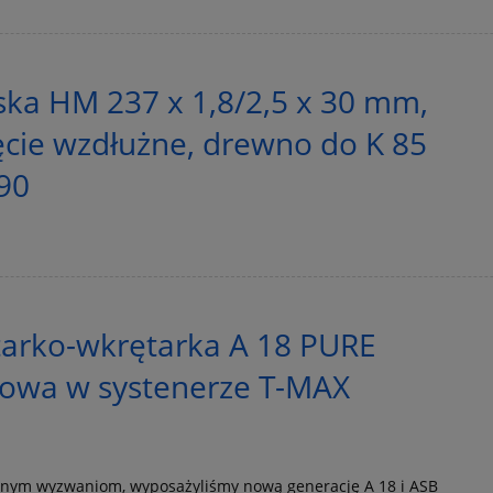
rska HM 237 x 1,8/2,5 x 30 mm,
ięcie wzdłużne, drewno do K 85
90
tarko-wkrętarka A 18 PURE
owa w systenerze T-MAX
lnym wyzwaniom, wyposażyliśmy nową generację A 18 i ASB