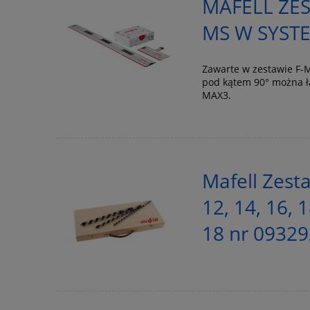
MAFELL ZE
MS W SYSTE
Zawarte w zestawie F-M
pod kątem 90° można ł
MAX3.
Mafell Zest
12, 14, 16,
18 nr 09329