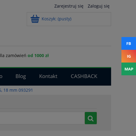
Zarejestruj się
Zaloguj się
Koszyk:
(pusty)
FB
la zamówień
od 1000 zł
IG
MAP
o
Blog
Kontakt
CASHBACK
 16, 18 mm 093291