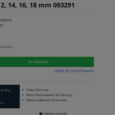
12, 14, 16, 18 mm 093291
erpaniu
ny
dostawy
do koszyka
dodaj do przechowalni
Stała niska rata
nie Plus
Okres finansowania 36 miesięcy
Większa płynność finansowa
ces
zapytaj o produkt