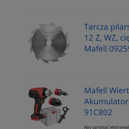
Tarcza pila
12 Z, WZ, c
Mafell 0925
Mafell Wier
Akumulator
91C802
Aby sprostać ekstrema