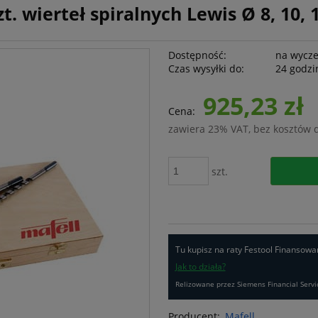
t. wierteł spiralnych Lewis Ø 8, 10, 
Dostępność:
na wycz
Czas wysyłki do:
24 godzi
925,23 zł
Cena:
zawiera 23% VAT, bez kosztów 
szt.
Tu kupisz na raty Festool Finansowa
Jak to działa?
Relizowane przez Siemens Financial Servi
Producent:
Mafell