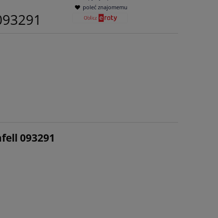
poleć znajomemu
093291
afell 093291