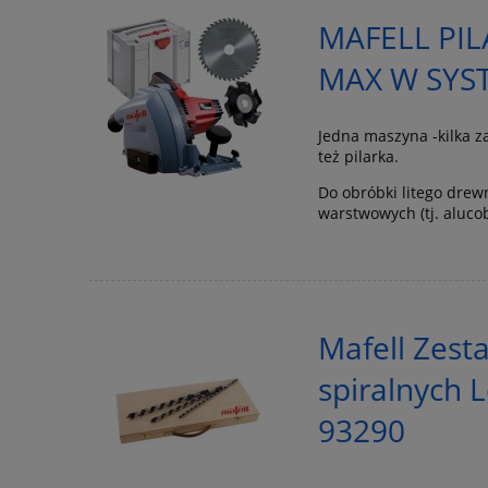
MAFELL PIL
MAX W SYST
Jedna maszyna -kilka z
też pilarka.
Do obróbki litego drew
warstwowych (tj. aluco
Mafell Zesta
spiralnych L
93290