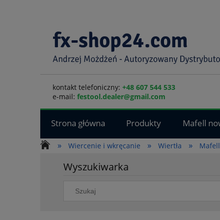
kontakt telefoniczny:
+48 607 544 533
e-mail:
festool.dealer@gmail.com
Strona główna
Produkty
Mafell no
»
»
»
Wiercenie i wkręcanie
Wiertła
Mafell
Wyszukiwarka