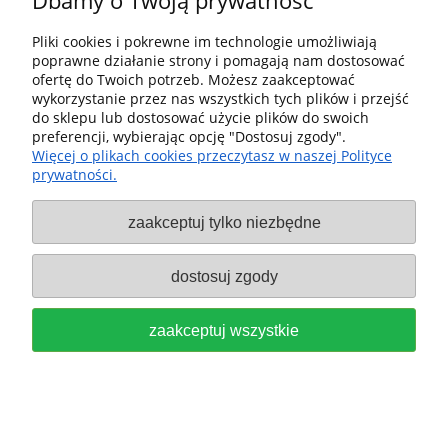
Dbamy o Twoją prywatność
Dostawa i dostawa
Pliki cookies i pokrewne im technologie umożliwiają
poprawne działanie strony i pomagają nam dostosować
ofertę do Twoich potrzeb. Możesz zaakceptować
Moje konto
wykorzystanie przez nas wszystkich tych plików i przejść
do sklepu lub dostosować użycie plików do swoich
Gwarancja i zwroty
preferencji, wybierając opcję "Dostosuj zgody".
Więcej o plikach cookies przeczytasz w naszej Polityce
prywatności.
O firmie
zaakceptuj tylko niezbędne
Sklep fx-shop24.com | ul. Henryka Pobożnego 10, Krosno
Odrzańskie 66-600, woj. lubuskie | tel:
607544533
| email:
festool.dealer@gmail.com
dostosuj zgody
pokaż pełną wersję strony
zaakceptuj wszystkie
Sklep internetowy Shoper Premium